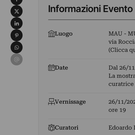
Informazioni Evento
Condividi su X
Condividi su LinkedIn
Condividi su Pinterest
Luogo
MAU - M
via Rocci
Condividi su WhatsApp
(Clicca q
Condividi su Email
Date
Dal
26/11
La mostra
curatrice
Vernissage
26/11/20
ore 19
Curatori
Edoardo 