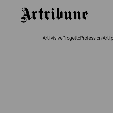
Artribune
Arti visive
Progetto
Professioni
Arti 