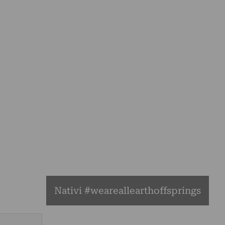
Nativi #weareallearthoffsprings