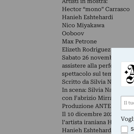
Artisti in mostra:
Hector “mono” Carrasco
Hanieh Eshtehardi
Nico Miyakawa
Ooboov
Max Petrone
Elizeth Rodriguez
Sabato 26 novembre durante
assistere alla performance 
spettacolo sul tema dell’a
Scritto da Silvia Nati e Cr
In scena: Silvia Nati, Cris
con Fabrizio Mirra
Nom
Produzione ANTESCENA
(Obbli
Il 10 dicembre 2022 dalle o
Nome
Vogl
l’artista iraniana Hanieh E
S
Hanieh Eshtehardi, artist