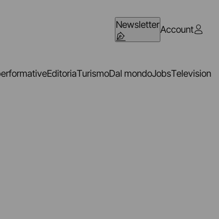
Newsletter
Account
performative
Editoria
Turismo
Dal mondo
Jobs
Television