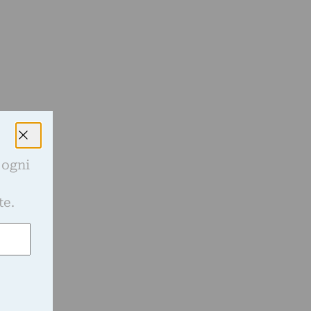
 ogni
e
te.