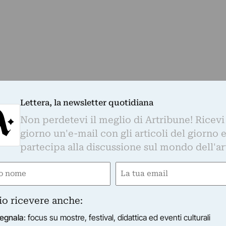
 il Vernissage alle ore 19:00 sarà possibile
Lettera, la newsletter quotidiana
teatrale “Nel riflesso dell’altro”,
Non perdetevi il meglio di Artribune! Ricevi
ccoglienza ai migranti
giorno un'e-mail con gli articoli del giorno 
istiana Voglino
partecipa alla discussione sul mondo dell'ar
tiana Voglino, Mattia Mariani
e
Email
gatorio)
(Obbligatorio)
re 18:00 alle 20:00 si svolgerà il Talk con
io ricevere anche:
shtehardi.
egnala
: focus su mostre, festival, didattica ed eventi culturali
a iraniana diplomata all’Accademia Albertina con