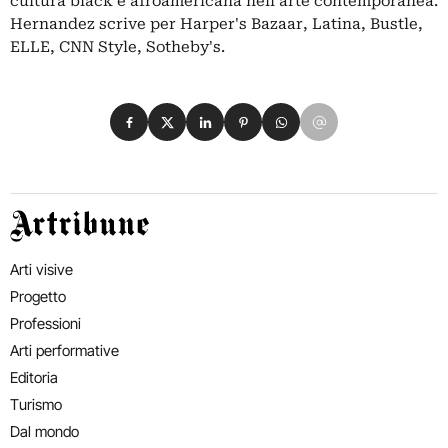
cultura black e afroamericana nell'arte contemporanea.
Hernandez scrive per Harper's Bazaar, Latina, Bustle,
ELLE, CNN Style, Sotheby's.
Condividi su Facebook
Condividi su X
Condividi su LinkedIn
Condividi su Pinterest
Condividi su WhatsApp
Condividi su Email
Artribune
Arti visive
Progetto
Professioni
Arti performative
Editoria
Turismo
Dal mondo