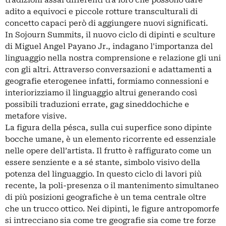
tradizioni assai differenti tra loro che possono dare
adito a equivoci e piccole rotture transculturali di
concetto capaci però di aggiungere nuovi significati.
In Sojourn Summits, il nuovo ciclo di dipinti e sculture
di Miguel Angel Payano Jr., indagano l'importanza del
linguaggio nella nostra comprensione e relazione gli uni
con gli altri. Attraverso conversazioni e adattamenti a
geografie eterogenee infatti, formiamo connessioni e
interiorizziamo il linguaggio altrui generando così
possibili traduzioni errate, gag sineddochiche e
metafore visive.
La figura della pésca, sulla cui superfice sono dipinte
bocche umane, è un elemento ricorrente ed essenziale
nelle opere dell’artista. Il frutto è raffigurato come un
essere senziente e a sé stante, simbolo visivo della
potenza del linguaggio. In questo ciclo di lavori più
recente, la poli-presenza o il mantenimento simultaneo
di più posizioni geografiche è un tema centrale oltre
che un trucco ottico. Nei dipinti, le figure antropomorfe
si intrecciano sia come tre geografie sia come tre forze