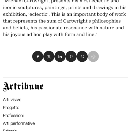
"Michael Cartwright, presents his most eclectic and
iconic sculptures, paintings, prints and drawings in his
exhibition, ‘eclectic’. This is an important body of work
that represents the sum of Cartwright’s philosophies
and beliefs, his passionate resonance with nature and
his joyous ad hoc play with form and line."
Condividi su Facebook
Condividi su X
Condividi su LinkedIn
Condividi su Pinterest
Condividi su WhatsApp
Condividi su Email
Artribune
Arti visive
Progetto
Professioni
Arti performative