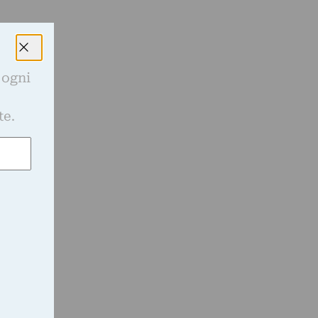
 ogni
e
te.
e