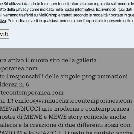
o Landini, Giovanni Costetti, Valerio Gelli,
e Srl utilizza i dati da te forniti per tenerti informato con regolarità sul mondo del
petto della privacy come indicato nella
nostra informativa
. Iscrivendoti i tuoi dati
u, Marino Marini, Remo Gordigiani, Renzo
i verranno trasferiti su MailChimp e trattati secondo le modalità riportate in
que
tiva
. Potrai disiscriverti in qualsiasi momento con l'apposito link presente nelle 
e anche con la nuova veste grafica della
viti
ealizzato dall'artista Fabio De Poli.
to 27 settembre dalle ore 18,00 e resterà aperta
rà attivo il nuovo sito della galleria
mporanea.com
te i responsabili delle singole programmazioni
idenza n. 6
rtecontemporanea.com
 n. 13
enrico@vannucciartecontemporanea.com
a MEVANNUCCI arte moderna e contemporanea
mostre di MEWE e MEWE story coincide anche
lleria e la creazione di due differenti spazi con
SPAZIO M e lo SPAZIO E. Questo ha portato anche