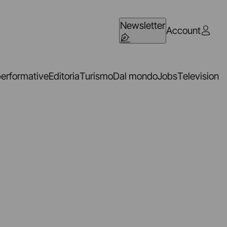
Newsletter
Account
performative
Editoria
Turismo
Dal mondo
Jobs
Television