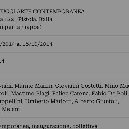
NUCCI ARTE CONTEMPORANEA
a 122 , Pistoia, Italia
ui per la mappa)
/2014
al
18/10/2014
14
Viani
,
Marino Marini
,
Giovanni Costetti
,
Mino Mac
oli
,
Massimo Biagi
,
Felice Carena
,
Fabio De Poli
,
appellini
,
Umberto Mariotti
,
Alberto Giuntoli
,
 Melani
emporanea, inaugurazione, collettiva