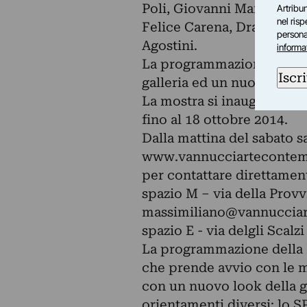
Poli, Giovanni March, Land
Artribun
nel ris
Felice Carena, Dragutesc
personal
Agostini.
informa
La programmazione coincid
Iscri
galleria ed un nuovo logo r
La mostra si inaugura Saba
fino al 18 ottobre 2014.
Dalla mattina del sabato sa
www.vannucciarteconte
per contattare direttamen
spazio M – via della Provv
massimiliano@vannuccia
spazio E - via delgli Scalzi
La programmazione dell
che prende avvio con le 
con un nuovo look della ga
orientamenti diversi: lo 