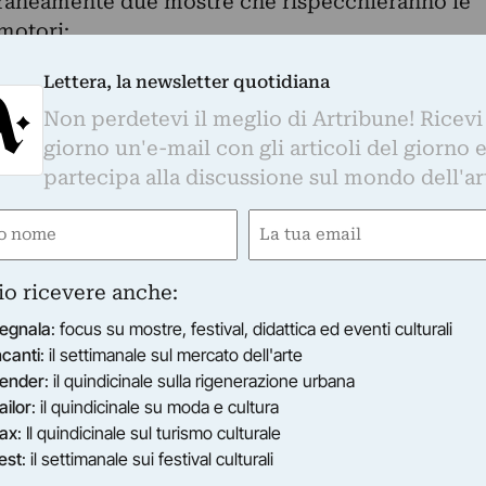
aneamente due mostre che rispecchieranno le
omotori:
 progetto MEWE il volto della città con la
Lettera, la newsletter quotidiana
appa della città attraverso dei ritratti che
Non perdetevi il meglio di Artribune! Ricevi
o, l’emotività, il carattere attraverso
giorno un'e-mail con gli articoli del giorno 
singoli abitanti di Pistoia.
partecipa alla discussione sul mondo dell'ar
etto l’artista FABIO DE POLI è divenuto il
ado di sintetizzare volti e caratteri delle person
e
Email
ired)
(Required)
 il passo iniziale di un indagine conoscitiva che
io ricevere anche:
re un campione sempre più vasto.
una raccolta di ritratti e autoritratti dalla sua
egnala
: focus su mostre, festival, didattica ed eventi culturali
timonianza della continuità della galleria.
ncanti
: il settimanale sul mercato dell'arte
ender
: il quindicinale sulla rigenerazione urbana
 Ceroli, Alfiero Cappellini, Umberto Mariotti,
ailor
: il quindicinale su moda e cultura
o Melani, Renato Santini, Corrado Zanzotto,
ax
: Il quindicinale sul turismo culturale
i, Eloïsa Pacini, Alberto Caligiani, Mino Maccari,
est
: il settimanale sui festival culturali
eotti, Massimo Biagi, Lorenzo Viani, Fabio de