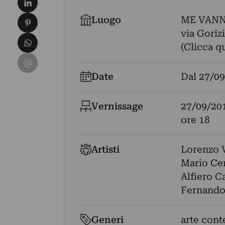
Condividi su Pinterest
Luogo
ME VAN
via Gorizi
Condividi su WhatsApp
(Clicca q
Condividi su Email
Date
Dal
27/09
Vernissage
27/09/20
ore 18
Artisti
Lorenzo 
Mario Cer
Alfiero C
Fernando
Generi
arte cont