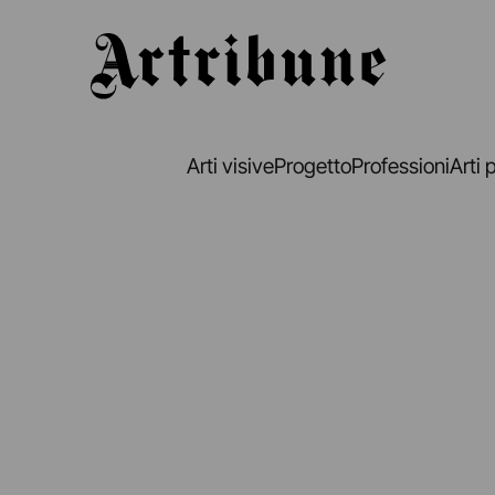
Artribune
Arti visive
Progetto
Professioni
Arti 