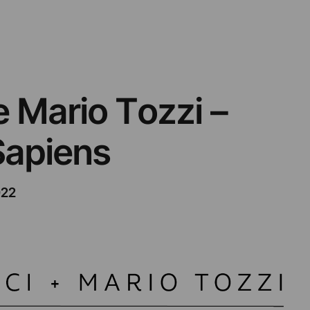
 Mario Tozzi –
Sapiens
022