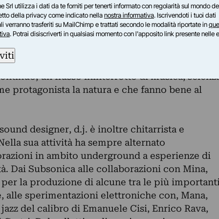
e Srl utilizza i dati da te forniti per tenerti informato con regolarità sul mondo del
patto sui temi dell’ambiente e dell’emergenza
petto della privacy come indicato nella
nostra informativa
. Iscrivendoti i tuoi dati
empo un mix di stupore, curiosità e meraviglie
i verranno trasferiti su MailChimp e trattati secondo le modalità riportate in
que
tiva
. Potrai disiscriverti in qualsiasi momento con l'apposito link presente nelle 
 potenti e suggestive di Marino Capitanio
visual artist Akasha e Tommaso Rinaldi, nomi di
viti
one torinese legata a linguaggi espressivi
continuo, un flusso ininterrotto di musica, scienz
 protagonista la natura e che fanno bene al
ound designer, d.j. è inoltre chitarrista e
ella sua attività ha sempre alternato
razioni in ambito underground a esperienze di
tà. Dai Subsonica alle collaborazioni con Mina,
per la produzione di alcune tra le più important
, alle sperimentazioni elettroniche con, Mana,
jazz del calibro di Emanuele Cisi, Enrico Rava,