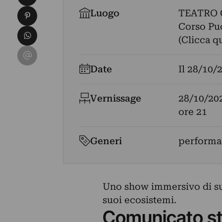
Condividi su Pinterest
Luogo
TEATRO
Corso Pucc
Condividi su WhatsApp
(Clicca q
Condividi su Email
Date
Il
28/10/
Vernissage
28/10/20
ore 21
Generi
performa
Uno show immersivo di suo
suoi ecosistemi.
Comunicato s