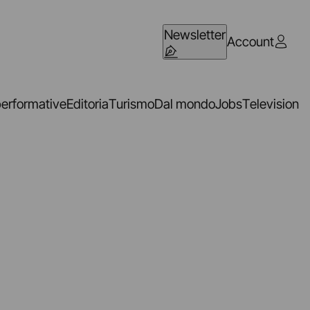
Newsletter
Account
performative
Editoria
Turismo
Dal mondo
Jobs
Television