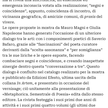
ma si rivela una sincronicità, un’emersione ed
emergenza inconscia votata alla realizzazione; “segni e
coincidenze”, appunto, coincidenza di incontro, di
vicinanza geografica, di amicizie comuni, di
praxis
del
vivere.
Le opere proposte in mostra da Mauro Magni e Giulia
Napoleone hanno generato l’occasione di un ulteriore
dialogo tra le arti: con i componimenti poetici di Saverio
Bafaro, grazie alle “fascinazioni” del poeta curatore
derivanti dalla “scelta-assonanza” e “per somiglianza”
tra le sue liriche e le opere esposte, facendo
combaciare segni e coincidenze, e creando inaspettate
sinergie dentro questa “conversazione a tre”. Questo
dialogo è confluito nel catalogo realizzato per la mostra
e pubblicato da Edizioni Efesto, ultima uscita della
collana
In Artem
, e presentato in occasione del
vernisage; ciò unitamente alla presentazione di
«Metaphorica. Semestrale di Poesia» edita dallo stesso
editore. La rivista festeggia i suoi primi due anni di
attività e i suoi primi quattro volumi (gli ultimi due