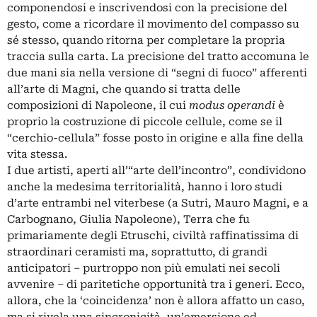
componendosi e inscrivendosi con la precisione del
gesto, come a ricordare il movimento del compasso su
sé stesso, quando ritorna per completare la propria
traccia sulla carta. La precisione del tratto accomuna le
due mani sia nella versione di “segni di fuoco” afferenti
all’arte di Magni, che quando si tratta delle
composizioni di Napoleone, il cui
modus operandi
è
proprio la costruzione di piccole cellule, come se il
“cerchio-cellula” fosse posto in origine e alla fine della
vita stessa.
I due artisti, aperti all’“arte dell’incontro”, condividono
anche la medesima territorialità, hanno i loro studi
d’arte entrambi nel viterbese (a Sutri, Mauro Magni, e a
Carbognano, Giulia Napoleone), Terra che fu
primariamente degli Etruschi, civiltà raffinatissima di
straordinari ceramisti ma, soprattutto, di grandi
anticipatori – purtroppo non più emulati nei secoli
avvenire – di paritetiche opportunità tra i generi. Ecco,
allora, che la ‘coincidenza’ non è allora affatto un caso,