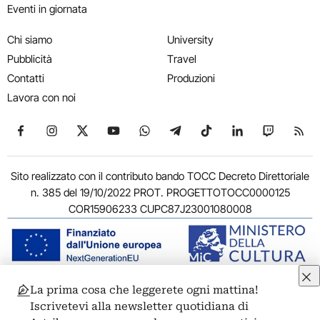
Eventi in giornata
Chi siamo
University
Pubblicità
Travel
Contatti
Produzioni
Lavora con noi
Seguici su Facebook
Seguici su Instagram
Seguici su X
Seguici su YouTube
Seguici su WhatsApp
Seguici su Telegram
Seguici su TikTok
Seguici su Link
Seguici su
Segui
Sito realizzato con il contributo bando TOCC Decreto Direttoriale
n. 385 del 19/10/2022 PROT. PROGETTOTOCC0000125
COR15906233 CUPC87J23001080008
La prima cosa che leggerete ogni mattina!
© 2011-2026 ARTRIBUNE srl – Corso Vittorio Emanuele II, 287 –
Iscrivetevi alla newsletter quotidiana di
00186 Roma - P.I. 11381581005