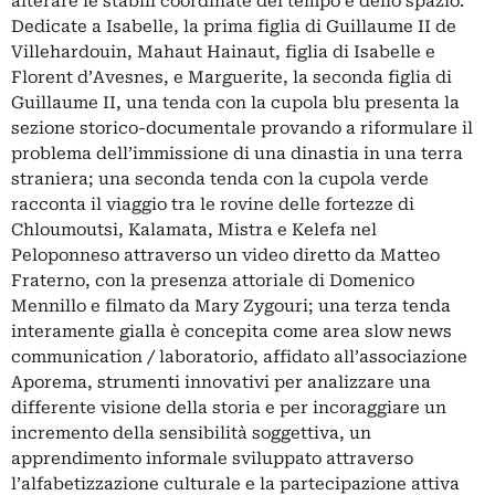
alterare le stabili coordinate del tempo e dello spazio.
Dedicate a Isabelle, la prima figlia di Guillaume II de
Villehardouin, Mahaut Hainaut, figlia di Isabelle e
Florent d’Avesnes, e Marguerite, la seconda figlia di
Guillaume II, una tenda con la cupola blu presenta la
sezione storico-documentale provando a riformulare il
problema dell’immissione di una dinastia in una terra
straniera; una seconda tenda con la cupola verde
racconta il viaggio tra le rovine delle fortezze di
Chloumoutsi, Kalamata, Mistra e Kelefa nel
Peloponneso attraverso un video diretto da Matteo
Fraterno, con la presenza attoriale di Domenico
Mennillo e filmato da Mary Zygouri; una terza tenda
interamente gialla è concepita come area slow news
communication / laboratorio, affidato all’associazione
Aporema, strumenti innovativi per analizzare una
differente visione della storia e per incoraggiare un
incremento della sensibilità soggettiva, un
apprendimento informale sviluppato attraverso
l’alfabetizzazione culturale e la partecipazione attiva