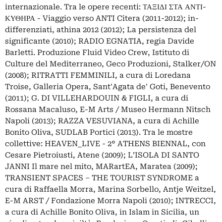
internazionale. Tra le opere recenti: ΤΑΞΙΔΙ ΣΤΑ ΑΝΤΙ-
ΚΥΘΗΡΑ - Viaggio verso ANTI Citera (2011-2012); in-
differenziati, athina 2012 (2012); La persistenza del
significante (2010); RADIO EGNATIA, regia Davide
Barletti. Produzione Fluid Video Crew, Istituto di
Culture del Mediterraneo, Geco Produzioni, Stalker/ON
(2008); RITRATTI FEMMINILI, a cura di Loredana
Troise, Galleria Opera, Sant'Agata de' Goti, Benevento
(2011); G. DI VILLEHARDOUIN & FIGLI, a cura di
Rossana Macaluso, E-M Arts / Museo Hermann Nitsch
Napoli (2013); RAZZA VESUVIANA, a cura di Achille
Bonito Oliva, SUDLAB Portici (2013). Tra le mostre
collettive: HEAVEN_LIVE - 2° ATHENS BIENNAL, con
Cesare Pietroiusti, Atene (2009); L’ISOLA DI SANTO
JANNI Il mare nel mito, MARartEA, Maratea (2009);
TRANSIENT SPACES – THE TOURIST SYNDROME a
cura di Raffaella Morra, Marina Sorbello, Antje Weitzel,
E-M ARST / Fondazione Morra Napoli (2010); INTRECCI,
a cura di Achille Bonito Oliva, in Islam in Sicilia, un