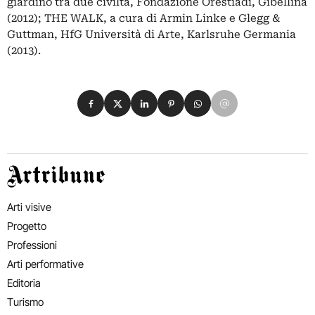
giardino tra due civiltà, Fondazione Orestiadi, Gibellina
(2012); THE WALK, a cura di Armin Linke e Glegg &
Guttman, HfG Università di Arte, Karlsruhe Germania
(2013).
Condividi su Facebook
Condividi su X
Condividi su LinkedIn
Condividi su Pinterest
Condividi su WhatsApp
Condividi su Email
Artribune
Arti visive
Progetto
Professioni
Arti performative
Editoria
Turismo