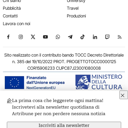
Chi siamo
University
Pubblicità
Travel
Contatti
Produzioni
Lavora con noi
Seguici su Facebook
Seguici su Instagram
Seguici su X
Seguici su YouTube
Seguici su WhatsApp
Seguici su Telegram
Seguici su TikTok
Seguici su Link
Seguici su
Segui
Sito realizzato con il contributo bando TOCC Decreto Direttoriale
n. 385 del 19/10/2022 PROT. PROGETTOTOCC0000125
COR15906233 CUPC87J23001080008
La prima cosa che leggerete ogni mattina!
© 2011-2026 ARTRIBUNE srl – Corso Vittorio Emanuele II, 287 –
Iscrivetevi alla newsletter quotidiana di
00186 Roma - P.I. 11381581005
Artribune per non perdere nessuna notizia
Privacy: Responsabile della protezione dei dati personali
ARTRIBUNE srl – Corso Vittorio Emanuele II, 287 – 00186 Roma
Iscriviti alla newsletter