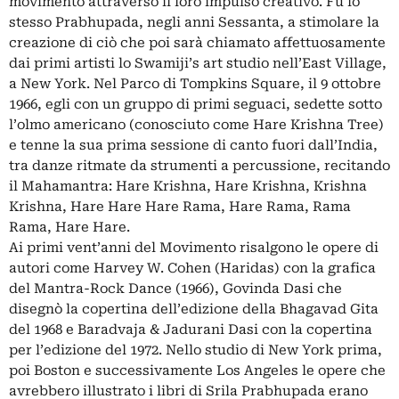
movimento attraverso il loro impulso creativo. Fu lo
stesso Prabhupada, negli anni Sessanta, a stimolare la
creazione di ciò che poi sarà chiamato affettuosamente
dai primi artisti lo Swamiji’s art studio nell’East Village,
a New York. Nel Parco di Tompkins Square, il 9 ottobre
1966, egli con un gruppo di primi seguaci, sedette sotto
l’olmo americano (conosciuto come Hare Krishna Tree)
e tenne la sua prima sessione di canto fuori dall’India,
tra danze ritmate da strumenti a percussione, recitando
il Mahamantra: Hare Krishna, Hare Krishna, Krishna
Krishna, Hare Hare Hare Rama, Hare Rama, Rama
Rama, Hare Hare.
Ai primi vent’anni del Movimento risalgono le opere di
autori come Harvey W. Cohen (Haridas) con la grafica
del Mantra-Rock Dance (1966), Govinda Dasi che
disegnò la copertina dell’edizione della Bhagavad Gita
del 1968 e Baradvaja & Jadurani Dasi con la copertina
per l’edizione del 1972. Nello studio di New York prima,
poi Boston e successivamente Los Angeles le opere che
avrebbero illustrato i libri di Srila Prabhupada erano