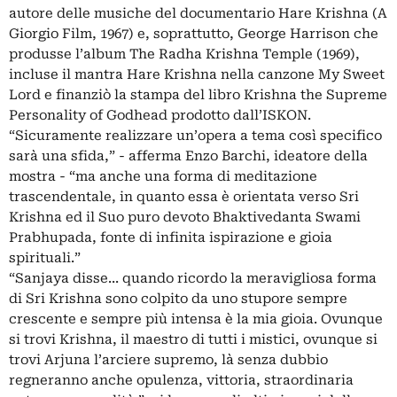
autore delle musiche del documentario Hare Krishna (A
Giorgio Film, 1967) e, soprattutto, George Harrison che
produsse l’album The Radha Krishna Temple (1969),
incluse il mantra Hare Krishna nella canzone My Sweet
Lord e finanziò la stampa del libro Krishna the Supreme
Personality of Godhead prodotto dall’ISKON.
“Sicuramente realizzare un’opera a tema così specifico
sarà una sfida,” - afferma Enzo Barchi, ideatore della
mostra - “ma anche una forma di meditazione
trascendentale, in quanto essa è orientata verso Sri
Krishna ed il Suo puro devoto Bhaktivedanta Swami
Prabhupada, fonte di infinita ispirazione e gioia
spirituali.”
“Sanjaya disse... quando ricordo la meravigliosa forma
di Sri Krishna sono colpito da uno stupore sempre
crescente e sempre più intensa è la mia gioia. Ovunque
si trovi Krishna, il maestro di tutti i mistici, ovunque si
trovi Arjuna l’arciere supremo, là senza dubbio
regneranno anche opulenza, vittoria, straordinaria