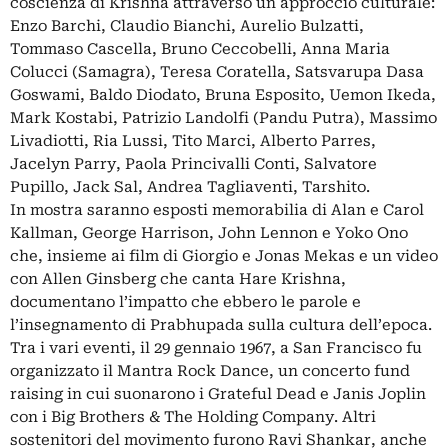
coscienza di Krishna attraverso un approccio culturale:
Enzo Barchi, Claudio Bianchi, Aurelio Bulzatti,
Tommaso Cascella, Bruno Ceccobelli, Anna Maria
Colucci (Samagra), Teresa Coratella, Satsvarupa Dasa
Goswami, Baldo Diodato, Bruna Esposito, Uemon Ikeda,
Mark Kostabi, Patrizio Landolfi (Pandu Putra), Massimo
Livadiotti, Ria Lussi, Tito Marci, Alberto Parres,
Jacelyn Parry, Paola Princivalli Conti, Salvatore
Pupillo, Jack Sal, Andrea Tagliaventi, Tarshito.
In mostra saranno esposti memorabilia di Alan e Carol
Kallman, George Harrison, John Lennon e Yoko Ono
che, insieme ai film di Giorgio e Jonas Mekas e un video
con Allen Ginsberg che canta Hare Krishna,
documentano l’impatto che ebbero le parole e
l’insegnamento di Prabhupada sulla cultura dell’epoca.
Tra i vari eventi, il 29 gennaio 1967, a San Francisco fu
organizzato il Mantra Rock Dance, un concerto fund
raising in cui suonarono i Grateful Dead e Janis Joplin
con i Big Brothers & The Holding Company. Altri
sostenitori del movimento furono Ravi Shankar, anche