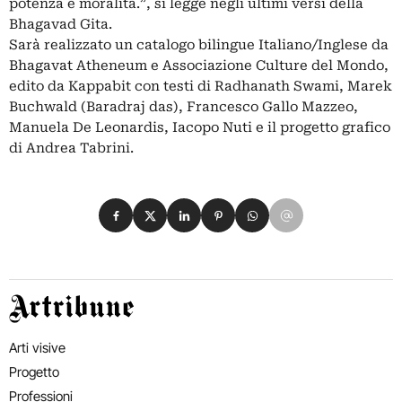
potenza e moralità.”, si legge negli ultimi versi della
Bhagavad Gita.
Sarà realizzato un catalogo bilingue Italiano/Inglese da
Bhagavat Atheneum e Associazione Culture del Mondo,
edito da Kappabit con testi di Radhanath Swami, Marek
Buchwald (Baradraj das), Francesco Gallo Mazzeo,
Manuela De Leonardis, Iacopo Nuti e il progetto grafico
di Andrea Tabrini.
Condividi su Facebook
Condividi su X
Condividi su LinkedIn
Condividi su Pinterest
Condividi su WhatsApp
Condividi su Email
Artribune
Arti visive
Progetto
Professioni