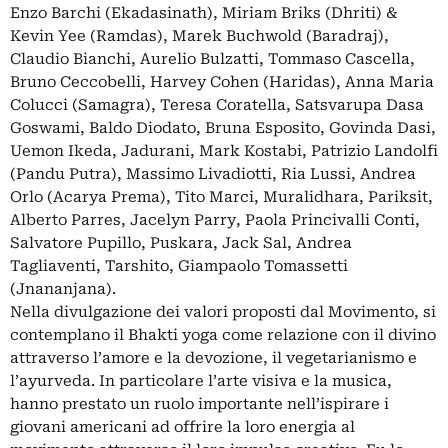
Enzo Barchi (Ekadasinath), Miriam Briks (Dhriti) &
Kevin Yee (Ramdas), Marek Buchwold (Baradraj),
Claudio Bianchi, Aurelio Bulzatti, Tommaso Cascella,
Bruno Ceccobelli, Harvey Cohen (Haridas), Anna Maria
Colucci (Samagra), Teresa Coratella, Satsvarupa Dasa
Goswami, Baldo Diodato, Bruna Esposito, Govinda Dasi,
Uemon Ikeda, Jadurani, Mark Kostabi, Patrizio Landolfi
(Pandu Putra), Massimo Livadiotti, Ria Lussi, Andrea
Orlo (Acarya Prema), Tito Marci, Muralidhara, Pariksit,
Alberto Parres, Jacelyn Parry, Paola Princivalli Conti,
Salvatore Pupillo, Puskara, Jack Sal, Andrea
Tagliaventi, Tarshito, Giampaolo Tomassetti
(Jnananjana).
Nella divulgazione dei valori proposti dal Movimento, si
contemplano il Bhakti yoga come relazione con il divino
attraverso l’amore e la devozione, il vegetarianismo e
l’ayurveda. In particolare l’arte visiva e la musica,
hanno prestato un ruolo importante nell’ispirare i
giovani americani ad offrire la loro energia al