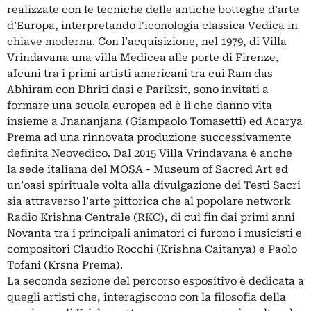
realizzate con le tecniche delle antiche botteghe d’arte
d’Europa, interpretando l'iconologia classica Vedica in
chiave moderna. Con l’acquisizione, nel 1979, di Villa
Vrindavana una villa Medicea alle porte di Firenze,
aIcuni tra i primi artisti americani tra cui Ram das
Abhiram con Dhriti dasi e Pariksit, sono invitati a
formare una scuola europea ed è lì che danno vita
insieme a Jnananjana (Giampaolo Tomasetti) ed Acarya
Prema ad una rinnovata produzione successivamente
definita Neovedico. Dal 2015 Villa Vrindavana è anche
la sede italiana del MOSA - Museum of Sacred Art ed
un’oasi spirituale volta alla divulgazione dei Testi Sacri
sia attraverso l’arte pittorica che al popolare network
Radio Krishna Centrale (RKC), di cui fin dai primi anni
Novanta tra i principali animatori ci furono i musicisti e
compositori Claudio Rocchi (Krishna Caitanya) e Paolo
Tofani (Krsna Prema).
La seconda sezione del percorso espositivo è dedicata a
quegli artisti che, interagiscono con la filosofia della