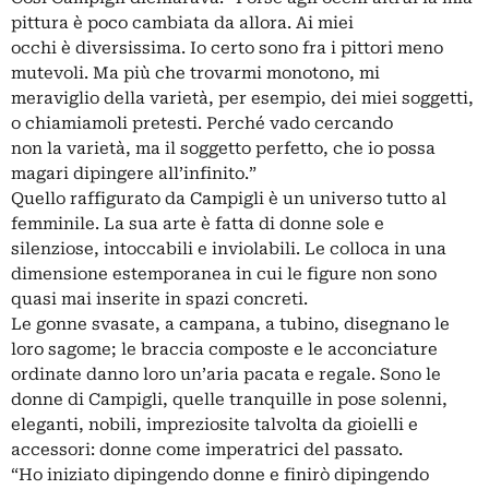
pittura è poco cambiata da allora. Ai miei
occhi è diversissima. Io certo sono fra i pittori meno
mutevoli. Ma più che trovarmi monotono, mi
meraviglio della varietà, per esempio, dei miei soggetti,
o chiamiamoli pretesti. Perché vado cercando
non la varietà, ma il soggetto perfetto, che io possa
magari dipingere all’infinito.”
Quello raffigurato da Campigli è un universo tutto al
femminile. La sua arte è fatta di donne sole e
silenziose, intoccabili e inviolabili. Le colloca in una
dimensione estemporanea in cui le figure non sono
quasi mai inserite in spazi concreti.
Le gonne svasate, a campana, a tubino, disegnano le
loro sagome; le braccia composte e le acconciature
ordinate danno loro un’aria pacata e regale. Sono le
donne di Campigli, quelle tranquille in pose solenni,
eleganti, nobili, impreziosite talvolta da gioielli e
accessori: donne come imperatrici del passato.
“Ho iniziato dipingendo donne e finirò dipingendo