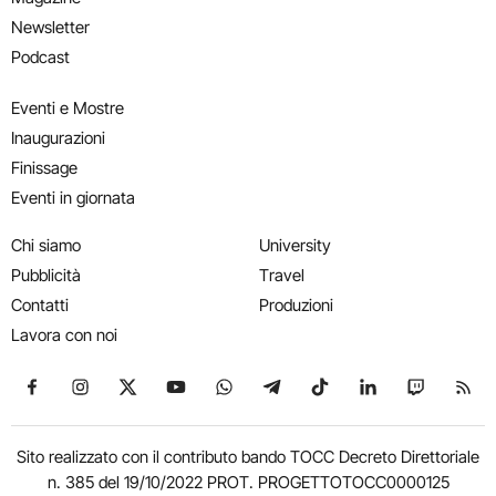
Newsletter
Podcast
Eventi e Mostre
Inaugurazioni
Finissage
Eventi in giornata
Chi siamo
University
Pubblicità
Travel
Contatti
Produzioni
Lavora con noi
Seguici su Facebook
Seguici su Instagram
Seguici su X
Seguici su YouTube
Seguici su WhatsApp
Seguici su Telegram
Seguici su TikTok
Seguici su Link
Seguici su
Segui
Sito realizzato con il contributo bando TOCC Decreto Direttoriale
n. 385 del 19/10/2022 PROT. PROGETTOTOCC0000125