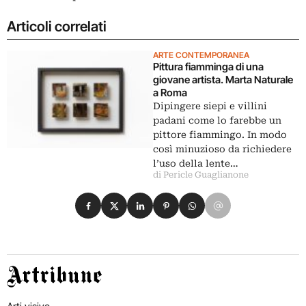
Articoli correlati
ARTE CONTEMPORANEA
Pittura fiamminga di una
giovane artista. Marta Naturale
a Roma
Dipingere siepi e villini
padani come lo farebbe un
pittore fiammingo. In modo
così minuzioso da richiedere
l’uso della lente…
di Pericle Guaglianone
Condividi su Facebook
Condividi su X
Condividi su LinkedIn
Condividi su Pinterest
Condividi su WhatsApp
Condividi su Email
Artribune