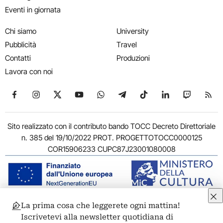
Eventi in giornata
Chi siamo
University
Pubblicità
Travel
Contatti
Produzioni
Lavora con noi
Seguici su Facebook
Seguici su Instagram
Seguici su X
Seguici su YouTube
Seguici su WhatsApp
Seguici su Telegram
Seguici su TikTok
Seguici su Link
Seguici su
Segui
Sito realizzato con il contributo bando TOCC Decreto Direttoriale
n. 385 del 19/10/2022 PROT. PROGETTOTOCC0000125
COR15906233 CUPC87J23001080008
La prima cosa che leggerete ogni mattina!
© 2011-2026 ARTRIBUNE srl – Corso Vittorio Emanuele II, 287 –
Iscrivetevi alla newsletter quotidiana di
00186 Roma - P.I. 11381581005