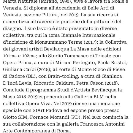
Marta Naturale (Mirano, 1990), vive e lavora tra Noale e
Venezia. Si diploma all’Accademia di Belle Arti di
Venezia, sezione Pittura, nel 2019. La sua ricerca si
concretizza attraverso le pratiche della pittura e del
disegno. Il suo lavoro è stato presentato in diverse
collettive, tra cui la 10ma Biennale Internazionale
d’incisione di Monsummano Terme (2017); la Collettiva
dei giovani artisti Bevilacqua La Masa nelle edizioni
101ma e 102ma; allo Studio Tommaseo di Trieste con
Opera Prima, a cura di Miriam Pertegato, Paola Bristot,
Giuliana Carbi (2018); al Forte di Monte Ricco di Pieve
di Cadore (BL), con Brain-tooling, a cura di Gianluca
D’Incà Levis, Riccardo Caldura, Petra Cason (2018).
Conclude il programma Studi d’Artista Bevilacqua la
Masa 2018-2019 esponendo alla Galleria BLM nella
collettiva Opera Viva. Nel 2019 riceve una menzione
speciale con StArt Padova ed espone presso presso
Giotto SIM, Fornace Morandi (PD). Nel 2020 comincia la
sua collaborazione con la galleria Francesca Antonini
Arte Contemporanea di Roma.