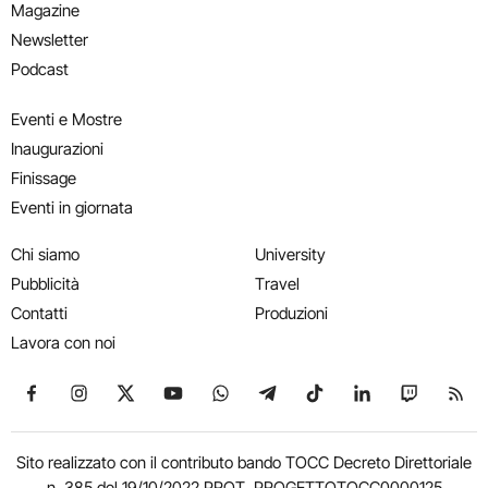
Magazine
Newsletter
Podcast
Eventi e Mostre
Inaugurazioni
Finissage
Eventi in giornata
Chi siamo
University
Pubblicità
Travel
Contatti
Produzioni
Lavora con noi
Seguici su Facebook
Seguici su Instagram
Seguici su X
Seguici su YouTube
Seguici su WhatsApp
Seguici su Telegram
Seguici su TikTok
Seguici su Link
Seguici su
Segui
Sito realizzato con il contributo bando TOCC Decreto Direttoriale
n. 385 del 19/10/2022 PROT. PROGETTOTOCC0000125