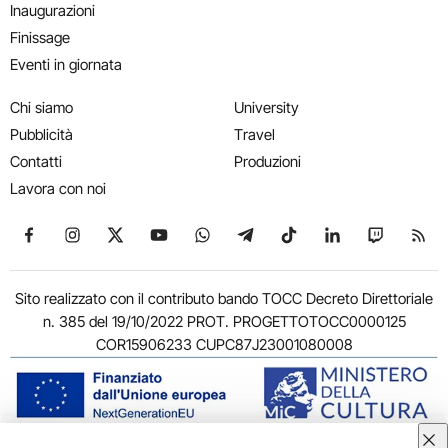
Inaugurazioni
Finissage
Eventi in giornata
Chi siamo
University
Pubblicità
Travel
Contatti
Produzioni
Lavora con noi
Seguici su Facebook
Seguici su Instagram
Seguici su X
Seguici su YouTube
Seguici su WhatsApp
Seguici su Telegram
Seguici su TikTok
Seguici su Link
Seguici su
Segui
Sito realizzato con il contributo bando TOCC Decreto Direttoriale
n. 385 del 19/10/2022 PROT. PROGETTOTOCC0000125
COR15906233 CUPC87J23001080008