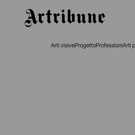
Artribune
Arti visive
Progetto
Professioni
Arti 