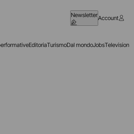
Newsletter
Account
performative
Editoria
Turismo
Dal mondo
Jobs
Television