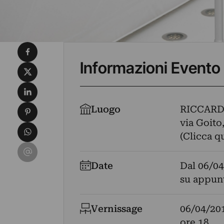
Condividi su Facebook
Informazioni Evento
Condividi su X
Condividi su LinkedIn
Condividi su Pinterest
Luogo
RICCAR
via Goito,
Condividi su WhatsApp
(Clicca q
Condividi su Email
Date
Dal
06/04
su appun
Vernissage
06/04/20
ore 18