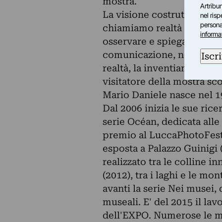
mostra.
Artribun
La visione costruttivista 
nel ris
personal
chiamiamo realtà è un'int
informa
osservare e spiegare il mo
comunicazione, nel mio ca
Iscri
realtà, la inventiamo. Da q
visitatore della mostra sco
Mario Daniele nasce nel 19
Dal 2006 inizia le sue ric
serie Océan, dedicata alle 
premio al LuccaPhotoFest; 
esposta a Palazzo Guinigi 
realizzato tra le colline i
(2012), tra i laghi e le m
avanti la serie Nei musei, 
museali. E' del 2015 il lav
dell'EXPO. Numerose le mos