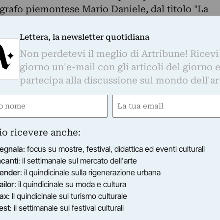
ografo piemontese Mario Daniele, dal titolo "La
iò che crediamo di conoscere? Ciò che
Lettera, la newsletter quotidiana
generale come il risultato della nostra
Non perdetevi il meglio di Artribune! Ricevi
ne del mondo reale. Il buon senso, dopotutto,
giorno un'e-mail con gli articoli del giorno 
ltà oggettiva può essere scoperta. In che modo
partecipa alla discussione sul mondo dell'ar
di gran lunga più complesso, la nostra visione
e
Email
a immagine di ciò che si trova fuori di noi, ma
erminata anche dai processi mentali attraverso i
ired)
(Required)
mulare una visione. Ciò che viene ipoteticamente
io ricevere anche:
 il cui inventore è inconsapevole del proprio
egnala
: focus su mostre, festival, didattica ed eventi culturali
ealtà come qualcosa che esiste
ncanti
: il settimanale sul mercato dell'arte
l'invenzione diventa quindi la base della propri
ender
: il quindicinale sulla rigenerazione urbana
proprie azioni.
ailor
: il quindicinale su moda e cultura
cuore del contributo di Paul Watzlawick al
ax
: Il quindicinale sul turismo culturale
ggo deliberatamente ispirazione per questa
est
: il settimanale sui festival culturali