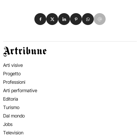
Condividi su Facebook
Condividi su X
Condividi su LinkedIn
Condividi su Pinterest
Condividi su WhatsApp
Condividi su Email
Artribune
Arti visive
Progetto
Professioni
Arti performative
Editoria
Turismo
Dal mondo
Jobs
Television