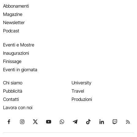
Abbonamenti
Magazine
Newsletter
Podcast
Eventi e Mostre
Inaugurazioni
Finissage
Eventi in giornata
Chi siamo
University
Pubblicità
Travel
Contatti
Produzioni
Lavora con noi
Seguici su Facebook
Seguici su Instagram
Seguici su X
Seguici su YouTube
Seguici su WhatsApp
Seguici su Telegram
Seguici su TikTok
Seguici su Link
Seguici su
Segui