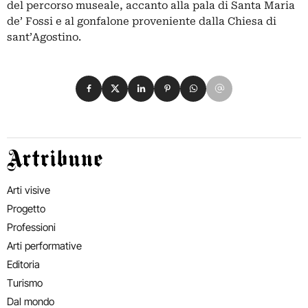
del percorso museale, accanto alla pala di Santa Maria
de’ Fossi e al gonfalone proveniente dalla Chiesa di
sant’Agostino.
Condividi su Facebook
Condividi su X
Condividi su LinkedIn
Condividi su Pinterest
Condividi su WhatsApp
Condividi su Email
Artribune
Arti visive
Progetto
Professioni
Arti performative
Editoria
Turismo
Dal mondo