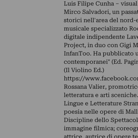
Luis Filipe Cunha – visual 
Mirco Salvadori, un passa
storici nell'area del nord-
musicale specializzato Rock
digitale indipendente Lav
Project, in duo con Gigi Ma
InfanToo. Ha pubblicato un
contemporanei" (Ed. Pagine
(Il Violino Ed.)
https://www.facebook.co
Rossana Valier, promotrice 
letteratura e arti sceniche
Lingue e Letterature Stran
poesia nelle opere di Mal
Discipline dello Spettaco
immagine filmica; coreogr
attrice, autrice di opere t