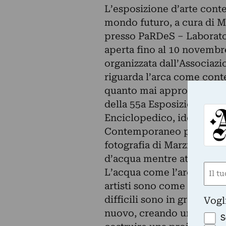
L’esposizione d’arte cont
mondo futuro, a cura di Ma
presso PaRDeS – Laborato
aperta fino al 10 novembr
organizzata dall’Associaz
riguarda l’arca come conte
quanto mai appropriato a
della 55a Esposizione Inter
Enciclopedico, ideato da 
Contemporaneo per cui A
fotografia di Marzia Migli
d’acqua mentre attraversan
Nom
L’acqua come l’arca è conten
(Requ
artisti sono come scialup
First
difficili sono in grado di
Vogl
nuovo, creando un ponte id
S