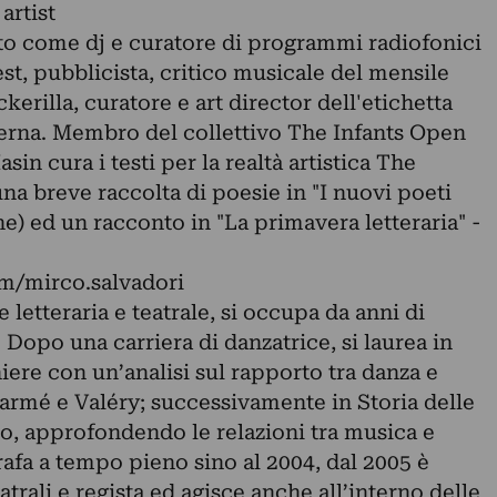
artist
to come dj e curatore di programmi radiofonici
est, pubblicista, critico musicale del mensile
erilla, curatore e art director dell'etichetta
erna. Membro del collettivo The Infants Open
sin cura i testi per la realtà artistica The
a breve raccolta di poesie in "I nuovi poeti
) ed un racconto in "La primavera letteraria" -
m/mirco.salvadori
letteraria e teatrale, si occupa da anni di
. Dopo una carriera di danzatrice, si laurea in
iere con un’analisi sul rapporto tra danza e
larmé e Valéry; successivamente in Storia delle
lo, approfondendo le relazioni tra musica e
afa a tempo pieno sino al 2004, dal 2005 è
eatrali e regista ed agisce anche all’interno delle