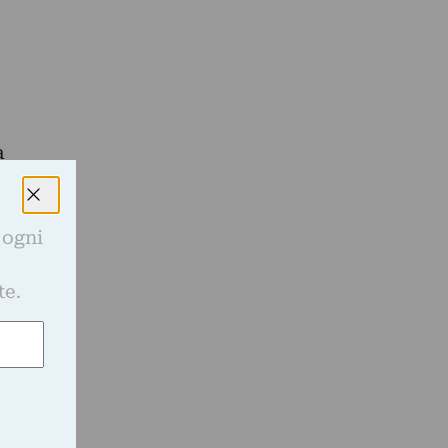
a
 ogni
e
te.