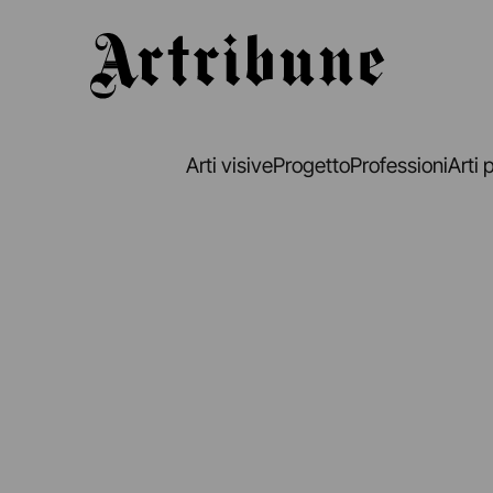
Artribune
Arti visive
Progetto
Professioni
Arti 