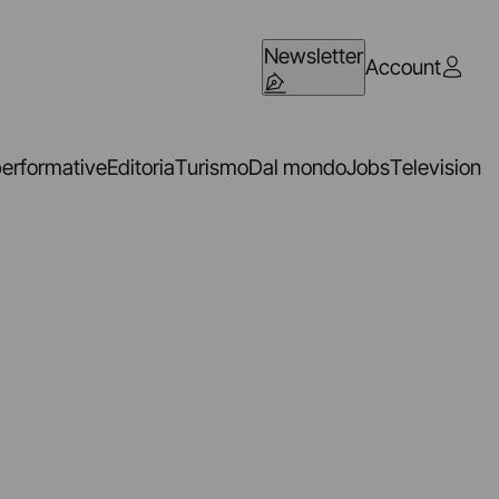
Newsletter
Account
performative
Editoria
Turismo
Dal mondo
Jobs
Television