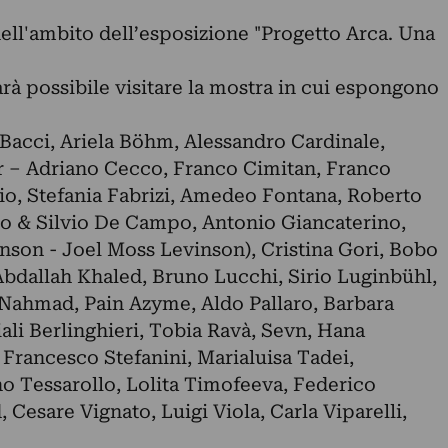
 nell'ambito dell’esposizione "Progetto Arca. Una
rà possibile visitare la mostra in cui espongono
Bacci, Ariela Böhm, Alessandro Cardinale,
r – Adriano Cecco, Franco Cimitan, Franco
io, Stefania Fabrizi, Amedeo Fontana, Roberto
zo & Silvio De Campo, Antonio Giancaterino,
son - Joel Moss Levinson), Cristina Gori, Bobo
 Abdallah Khaled, Bruno Lucchi, Sirio Luginbühl,
Nahmad, Pain Azyme, Aldo Pallaro, Barbara
ali Berlinghieri, Tobia Ravà, Sevn, Hana
, Francesco Stefanini, Marialuisa Tadei,
o Tessarollo, Lolita Timofeeva, Federico
 Cesare Vignato, Luigi Viola, Carla Viparelli,