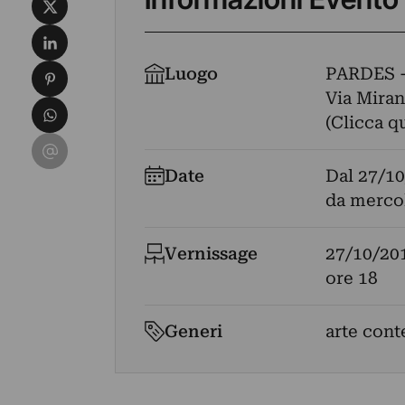
Condividi su X
Condividi su LinkedIn
Condividi su Pinterest
Luogo
PARDES 
Via Miran
Condividi su WhatsApp
(Clicca q
Condividi su Email
Date
Dal
27/10
da merco
Vernissage
27/10/20
ore 18
Generi
arte cont