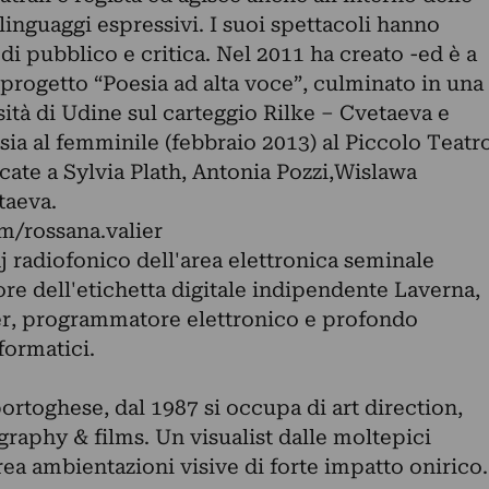
 linguaggi espressivi. I suoi spettacoli hanno
i pubblico e critica. Nel 2011 ha creato -ed è a
l progetto “Poesia ad alta voce”, culminato in una
ità di Udine sul carteggio Rilke – Cvetaeva e
esia al femminile (febbraio 2013) al Piccolo Teatr
icate a Sylvia Plath, Antonia Pozzi,Wislawa
taeva.
/rossana.valier
 radiofonico dell'area elettronica seminale
tore dell'etichetta digitale indipendente Laverna,
er, programmatore elettronico e profondo
formatici.
portoghese, dal 1987 si occupa di art direction,
ography & films. Un visualist dalle moltepici
ea ambientazioni visive di forte impatto onirico.