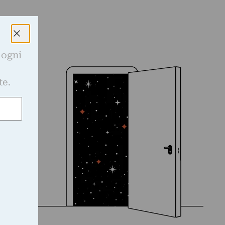
 ogni
e
te.