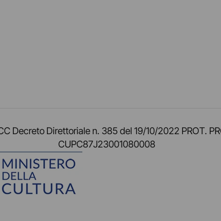
am
ok
inkedIn
su Twitch
ci su Rss
o TOCC Decreto Direttoriale n. 385 del 19/10/2022 
CUPC87J23001080008