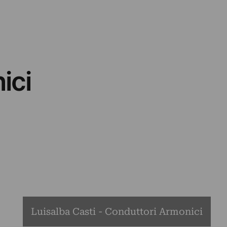
ici
Luisalba Casti - Conduttori Armonici