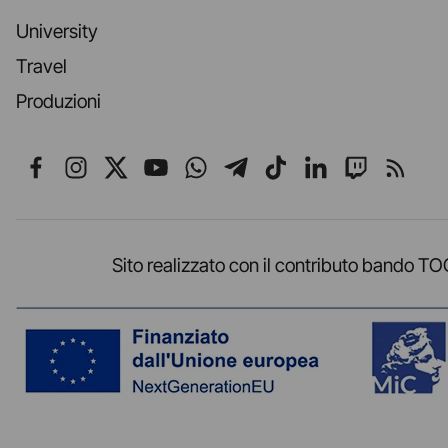
University
Travel
Produzioni
Seguici su Facebook
Seguici su Instagram
Seguici su X
Seguici su YouTube
Seguici su WhatsApp
Seguici su Telegr
Seguici su TikT
Seguici su L
Seguici 
Segui
Sito realizzato con il contributo band