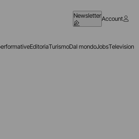
Newsletter
Account
performative
Editoria
Turismo
Dal mondo
Jobs
Television