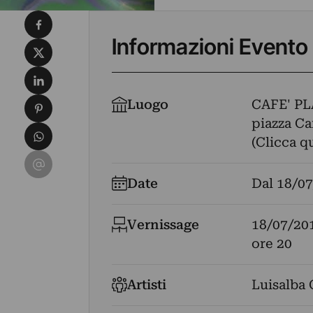
Condividi su Facebook
Informazioni Evento
Condividi su X
Condividi su LinkedIn
Condividi su Pinterest
Luogo
CAFE' P
piazza Car
Condividi su WhatsApp
(Clicca q
Condividi su Email
Date
Dal
18/07
Vernissage
18/07/20
ore 20
Artisti
Luisalba 