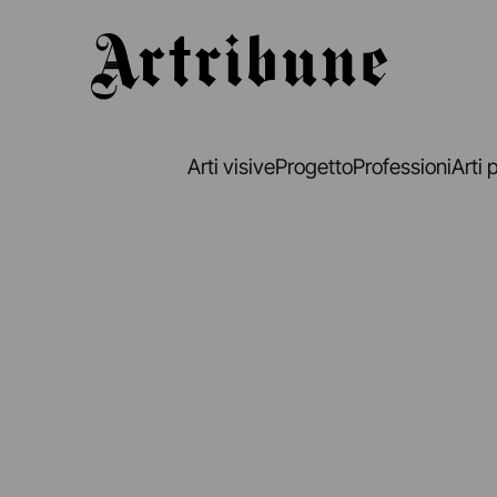
Artribune
Arti visive
Progetto
Professioni
Arti 