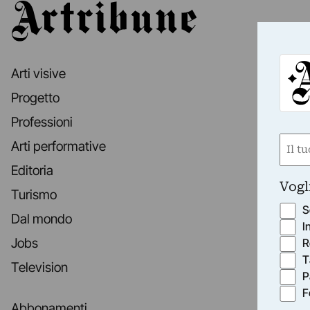
Artribune
Arti visive
Progetto
Professioni
Nom
Arti performative
(Obbli
Editoria
Nome
Vogl
Turismo
S
Dal mondo
I
Jobs
R
T
Television
P
F
Abbonamenti