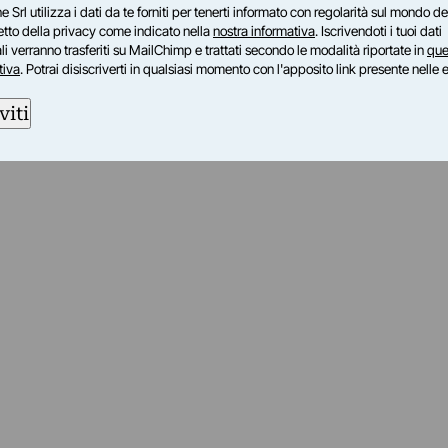
e Srl utilizza i dati da te forniti per tenerti informato con regolarità sul mondo del
petto della privacy come indicato nella
nostra informativa
. Iscrivendoti i tuoi dati
i verranno trasferiti su MailChimp e trattati secondo le modalità riportate in
que
tiva
. Potrai disiscriverti in qualsiasi momento con l'apposito link presente nelle 
viti