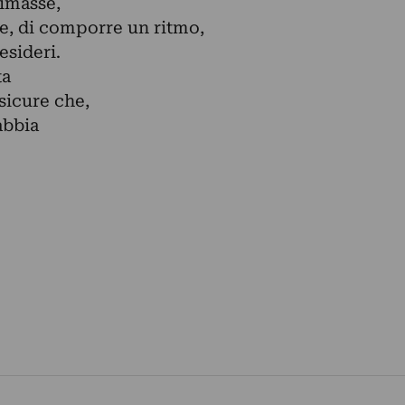
nimasse,
e, di comporre un ritmo,
desideri.
ta
 sicure che,
abbia
.