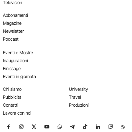
Television
Abbonamenti
Magazine
Newsletter
Podcast
Eventi e Mostre
Inaugurazioni
Finissage
Eventi in giornata
Chi siamo
University
Pubblicità
Travel
Contatti
Produzioni
Lavora con noi
Seguici su Facebook
Seguici su Instagram
Seguici su X
Seguici su YouTube
Seguici su WhatsApp
Seguici su Telegram
Seguici su TikTok
Seguici su Link
Seguici su
Segui