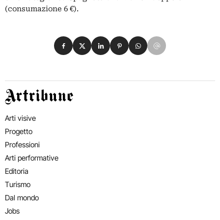
(consumazione 6 €).
Condividi su Facebook
Condividi su X
Condividi su LinkedIn
Condividi su Pinterest
Condividi su WhatsApp
Condividi su Email
Artribune
Arti visive
Progetto
Professioni
Arti performative
Editoria
Turismo
Dal mondo
Jobs