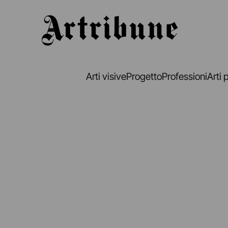
Artribune
Arti visive
Progetto
Professioni
Arti 