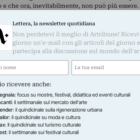
to e che ora, inevitabilmente, non può più essere.
 no! Ahimè, il tempo resta, noi passiamo.”
Lettera, la newsletter quotidiana
bini ci è stato insegnato a misurare il tempo,
Non perdetevi il meglio di Artribune! Ricevi
a nostra vita in minuti, piuttosto che in giorni,
giorno un'e-mail con gli articoli del giorno 
educati, altresì, a pensare che il tempo abbia un
partecipa alla discussione sul mondo dell'ar
 una logica di movimento spaziale; tuttavia,
e
Email
 discorso legato al tempo è molto più complesso
ired)
(Required)
Aristotele sostiene che il tempo sottende ad un
io ricevere anche:
collegato al movimento (kinesis) e al
egnala
: focus su mostre, festival, didattica ed eventi culturali
a in particolare dell'anima. Il tempo, essendo
ncanti
: il settimanale sul mercato dell'arte
alcosa che non è più o non è ancora, secondo il
ender
: il quindicinale sulla rigenerazione urbana
re della presenza, della sostanza e quindi
ailor
: il quindicinale su moda e cultura
e inteso: per Aristotele è la nostra coscienza
ax
: Il quindicinale sul turismo culturale
ontenere un tempo, l’unico luogo di misurazione
est
: il settimanale sui festival culturali