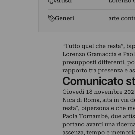
Artisti
Lorenzo 
Generi
arte con
“Tutto quel che resta”, bi
Lorenzo Gramaccia e Paola
presupposti differenti, po
rapporto tra presenza e as
Comunicato s
Giovedì 18 novembre 2021 a
Nica di Roma, sita in via 
resta", bipersonale che m
Paola Tornambè, due artist
portano avanti una ricerca
assenza, tempo e memoria,