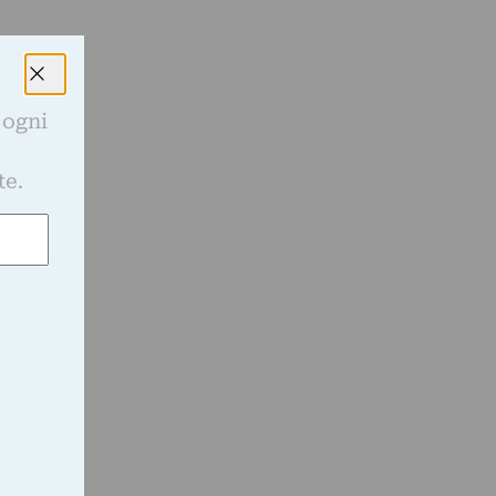
 ogni
e
te.