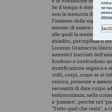
e di fondazione dello stess
Artribun
Se il tempo è strettamente
nel ris
personal
non la memoria di ciò che
informa
l’insieme delle esperienz
smesso di essere sono div
Iscri
alle quali la mente si ‘agg
sbiadito, percepibile e int
Lorenzo Gramaccia (Ancon
autentici tracciati dell’an
fondono e confondono an
stratificazione segnica e 
volti, corpi, come se si r
onirica, presenze e assen
necessità di dare corpo a
testimonianza, nella consa
a ‘passare’, perché noi ‘p
"Tutto quel che resta", a c