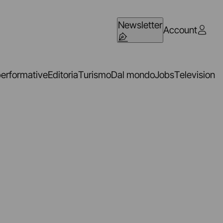
Newsletter
Account
performative
Editoria
Turismo
Dal mondo
Jobs
Television