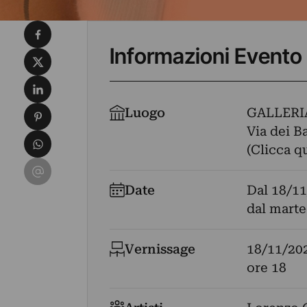
Condividi su Facebook
Informazioni Evento
Condividi su X
Condividi su LinkedIn
Condividi su Pinterest
Luogo
GALLERI
Via dei B
Condividi su WhatsApp
(Clicca q
Condividi su Email
Date
Dal
18/11
dal marte
Vernissage
18/11/20
ore 18