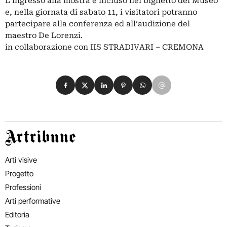
L'ingresso alla mostra è incluso nel biglietto del Museo
e, nella giornata di sabato 11, i visitatori potranno
partecipare alla conferenza ed all’audizione del
maestro De Lorenzi.
in collaborazione con IIS STRADIVARI – CREMONA
Condividi su Facebook
Condividi su X
Condividi su LinkedIn
Condividi su Pinterest
Condividi su WhatsApp
Condividi su Email
Artribune
Arti visive
Progetto
Professioni
Arti performative
Editoria