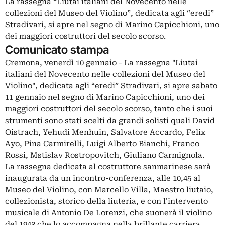
La rassegna “Liutai italiani del Novecento nelle
collezioni del Museo del Violino”, dedicata agli “eredi”
Stradivari, si apre nel segno di Marino Capicchioni, uno
dei maggiori costruttori del secolo scorso.
Comunicato stampa
Cremona, venerdì 10 gennaio - La rassegna "Liutai
italiani del Novecento nelle collezioni del Museo del
Violino", dedicata agli “eredi” Stradivari, si apre sabato
11 gennaio nel segno di Marino Capicchioni, uno dei
maggiori costruttori del secolo scorso, tanto che i suoi
strumenti sono stati scelti da grandi solisti quali David
Oistrach, Yehudi Menhuin, Salvatore Accardo, Felix
Ayo, Pina Carmirelli, Luigi Alberto Bianchi, Franco
Rossi, Mstislav Rostropovitch, Giuliano Carmignola.
La rassegna dedicata al costruttore sanmarinese sarà
inaugurata da un incontro-conferenza, alle 10,45 al
Museo del Violino, con Marcello Villa, Maestro liutaio,
collezionista, storico della liuteria, e con l'intervento
musicale di Antonio De Lorenzi, che suonerà il violino
del 1943 che lo accompagna nella brillante carriera