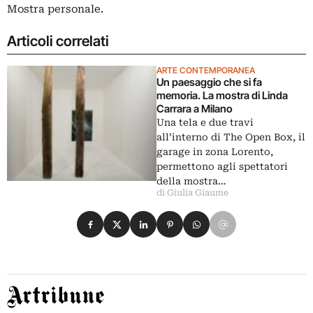
Mostra personale.
Articoli correlati
ARTE CONTEMPORANEA
Un paesaggio che si fa
memoria. La mostra di Linda
Carrara a Milano
Una tela e due travi
all’interno di The Open Box, il
garage in zona Lorento,
permettono agli spettatori
della mostra…
di Giulia Giaume
Condividi su Facebook
Condividi su X
Condividi su LinkedIn
Condividi su Pinterest
Condividi su WhatsApp
Condividi su Email
Artribune