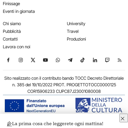
Finissage
Eventi in giornata
Chi siamo
University
Pubblicità
Travel
Contatti
Produzioni
Lavora con noi
Seguici su Facebook
Seguici su Instagram
Seguici su X
Seguici su YouTube
Seguici su WhatsApp
Seguici su Telegram
Seguici su TikTok
Seguici su Link
Seguici su
Segui
Sito realizzato con il contributo bando TOCC Decreto Direttoriale
n. 385 del 19/10/2022 PROT. PROGETTOTOCC0000125
COR15906233 CUPC87J23001080008
La prima cosa che leggerete ogni mattina!
© 2011-2026 ARTRIBUNE srl – Corso Vittorio Emanuele II, 287 –