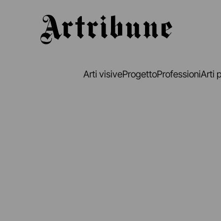
Artribune
Arti visive
Progetto
Professioni
Arti 