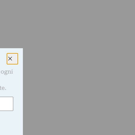
 ogni
e
te.