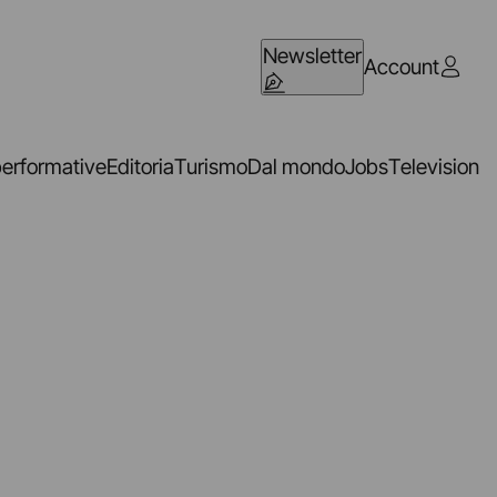
Newsletter
Account
performative
Editoria
Turismo
Dal mondo
Jobs
Television