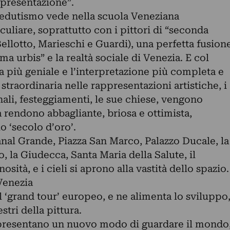
ppresentazione”.
 vedutismo vede nella scuola Veneziana
culiare, soprattutto con i pittori di “seconda
ellotto, Marieschi e Guardi), una perfetta fusion
rma urbis” e la realtà sociale di Venezia. E col
 più geniale e l’interpretazione più completa e
traordinaria nelle rappresentazioni artistiche, i
anali, festeggiamenti, le sue chiese, vengono
a rendono abbagliante, briosa e ottimista,
o ‘secolo d’oro’.
anal Grande, Piazza San Marco, Palazzo Ducale, la
, la Giudecca, Santa Maria della Salute, il
sità, e i cieli si aprono alla vastità dello spazio.
Venezia
l ‘grand tour’ europeo, e ne alimenta lo sviluppo
tri della pittura.
ppresentano un nuovo modo di guardare il mondo