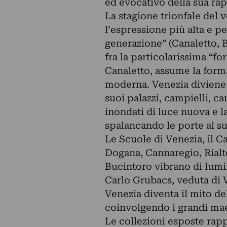
ed evocativo della sua ra
La stagione trionfale del
l’espressione più alta e pe
generazione” (Canaletto, B
fra la particolarissima “fo
Canaletto, assume la forma
moderna. Venezia diviene s
suoi palazzi, campielli, c
inondati di luce nuova e l
spalancando le porte al su
Le Scuole di Venezia, il C
Dogana, Cannaregio, Rialto
Bucintoro vibrano di lumino
Carlo Grubacs, veduta di 
Venezia diventa il mito de
coinvolgendo i grandi maes
Le collezioni esposte ra