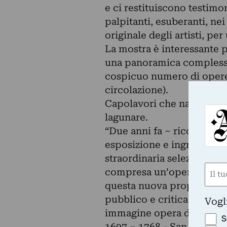
e ci restituiscono testimon
palpitanti, esuberanti, nei
originale degli artisti, per
La mostra è interessante 
una panoramica complessa
cospicuo numero di opere (
circolazione).
Capolavori che narrano la m
lagunare.
“Due anni fa – ricorda Tr
esposizione e ingresso li
straordinaria selezione di
Nom
compresa un’opera di Giot
(Obbli
questa nuova proposta, di 
Nome
pubblico e critica ancor p
Vogl
immagine opera di Giovann
S
1697 – 1768 - San Pietro di