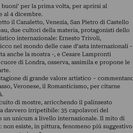
 buoni’ per la prima volta, per aprirsi al
 al 4 dicembre.
to il Canaletto, Venezia, San Pietro di Castello
eau, due cultori della materia, protagonisti dello
istico internazionale: Ernesto Trivoli,
icco nel mondo delle case d’asta internazionali -
ita anche la mostra -, e Cesare Lampronti
l cuore di Londra, osserva, assimila e propone le
rte.
 stagione di grande valore artistico – commentan
icasso, Veronese, il Romanticismo, per citarne
à.
cuito di mostre, arricchendo il palinsesto
 davvero irripetibile: 35 capolavori del
un unicum a livello internazionale. Il mito di
: non esiste, in pittura, fenomeno più suggestivo