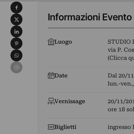
Condividi su Facebook
Informazioni Evento
Condividi su X
Condividi su LinkedIn
Condividi su Pinterest
Luogo
STUDIO 
via P. Cos
Condividi su WhatsApp
(Clicca q
Condividi su Email
Date
Dal
20/11
lun.-ven.
Vernissage
20/11/20
ore 18 so
Biglietti
ingresso 