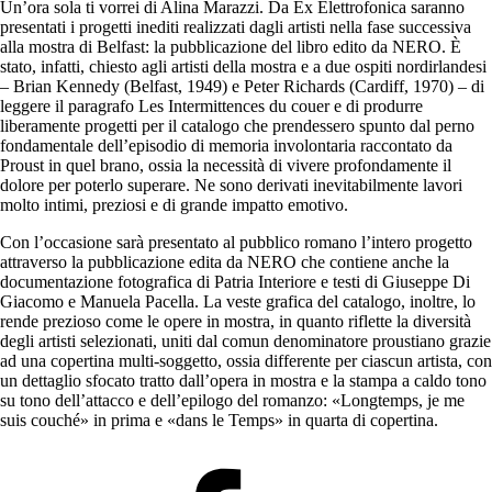
Un’ora sola ti vorrei di Alina Marazzi. Da Ex Elettrofonica saranno
presentati i progetti inediti realizzati dagli artisti nella fase successiva
alla mostra di Belfast: la pubblicazione del libro edito da NERO. È
stato, infatti, chiesto agli artisti della mostra e a due ospiti nordirlandesi
– Brian Kennedy (Belfast, 1949) e Peter Richards (Cardiff, 1970) – di
leggere il paragrafo Les Intermittences du couer e di produrre
liberamente progetti per il catalogo che prendessero spunto dal perno
fondamentale dell’episodio di memoria involontaria raccontato da
Proust in quel brano, ossia la necessità di vivere profondamente il
dolore per poterlo superare. Ne sono derivati inevitabilmente lavori
molto intimi, preziosi e di grande impatto emotivo.
Con l’occasione sarà presentato al pubblico romano l’intero progetto
attraverso la pubblicazione edita da NERO che contiene anche la
documentazione fotografica di Patria Interiore e testi di Giuseppe Di
Giacomo e Manuela Pacella. La veste grafica del catalogo, inoltre, lo
rende prezioso come le opere in mostra, in quanto riflette la diversità
degli artisti selezionati, uniti dal comun denominatore proustiano grazie
ad una copertina multi-soggetto, ossia differente per ciascun artista, con
un dettaglio sfocato tratto dall’opera in mostra e la stampa a caldo tono
su tono dell’attacco e dell’epilogo del romanzo: «Longtemps, je me
suis couché» in prima e «dans le Temps» in quarta di copertina.