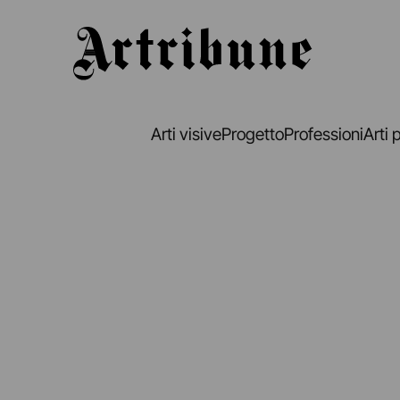
Artribune
Arti visive
Progetto
Professioni
Arti 