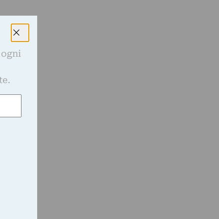
 ogni
e
te.