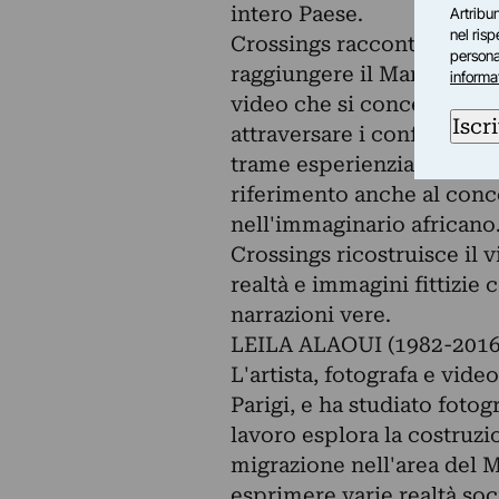
intero Paese.
Artribun
nel ris
Crossings racconta il viag
personal
raggiungere il Marocco e 
informa
video che si concentra sul
Iscri
attraversare i confini e d
trame esperienziali della t
riferimento anche al con
nell'immaginario africano
Crossings ricostruisce il 
realtà e immagini fittizie c
narrazioni vere.
LEILA ALAOUI (1982-2016
L'artista, fotografa e video
Parigi, e ha studiato fotog
lavoro esplora la costruzion
migrazione nell'area del M
esprimere varie realtà soci