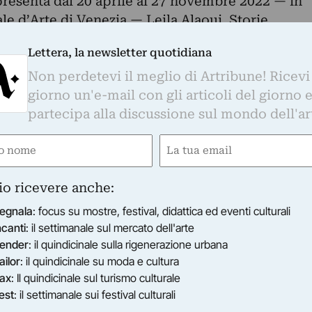
presenta dal 20 aprile al 27 novembre 2022 — in
le d’Arte di Venezia — Leila Alaoui. Storie
Lettera, la newsletter quotidiana
ta franco marocchina si compone di due parti: Les
Non perdetevi il meglio di Artribune! Ricevi
 prima propone una serie di gigantografie, di
giorno un'e-mail con gli articoli del giorno 
une delle quali inedite ed esposte al Fondaco
partecipa alla discussione sul mondo dell'ar
rmeeranno la corte interna dell’edificio. La
me di video e immagini e sarà ospitata al quarto
e
Email
ired)
(Required)
o di ampio respiro, che ha portato l’artista a
io ricevere anche:
rgo per il Marocco con uno studio fotografico
tratto corale del Paese attraverso i suoi abitanti.
egnala
: focus su mostre, festival, didattica ed eventi culturali
 di tradizioni, culture ed estetiche diverse,
ncanti
: il settimanale sul mercato dell'arte
ender
: il quindicinale sulla rigenerazione urbana
che stanno gradualmente scomparendo. Più che
ailor
: il quindicinale su moda e cultura
Les Marocains è stato un modo per la giovane
ax
: Il quindicinale sul turismo culturale
prie radici e affermare un'estetica indipendente,
est
: il settimanale sui festival culturali
 evidenzia la dignità degli individui e di un