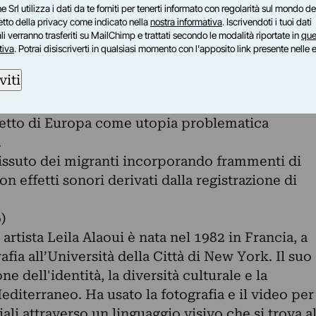
e Srl utilizza i dati da te forniti per tenerti informato con regolarità sul mondo del
petto della privacy come indicato nella
nostra informativa
. Iscrivendoti i tuoi dati
gio intrapreso dai migranti subsahariani per
i verranno trasferiti su MailChimp e trattati secondo le modalità riportate in
que
le coste dell'Europa. E un mix di immagini e
tiva
. Potrai disiscriverti in qualsiasi momento con l'apposito link presente nelle 
 trauma collettivo provocato dall'esperienza di
viti
iventare una comunità fragile. Mentre esplora le
ransizione psicologica e fisica, l'installazione fa
cetto di Europa come utopia problematica
.
vissuto dei migranti incorporando frammenti di
on effetti sonori derivati dalla registrazione di
)
 artista Leila Alaoui è nata nel 1982 in Francia, a
rafia all’Università della Città di New York. Il suo
e dell'identità, la diversità culturale e la
editerraneo. Ha usato la fotografia e il video per
ali attraverso un linguaggio visivo che si trova a