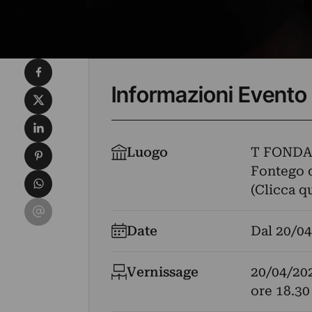
Condividi su Facebook
Informazioni Evento
Condividi su X
Condividi su LinkedIn
Condividi su Pinterest
Luogo
T FONDA
Fontego d
Condividi su WhatsApp
(Clicca q
Condividi su Email
Date
Dal
20/04
Vernissage
20/04/20
ore 18.30