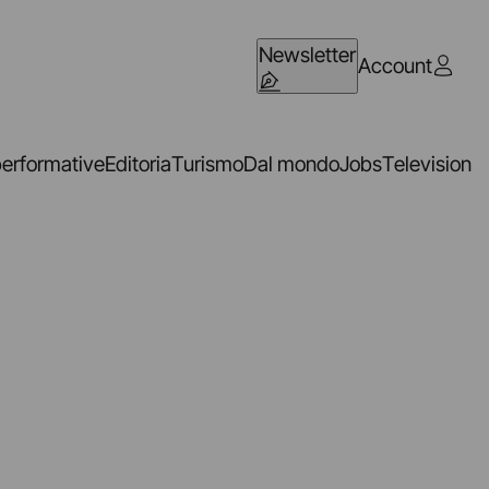
Newsletter
Account
performative
Editoria
Turismo
Dal mondo
Jobs
Television