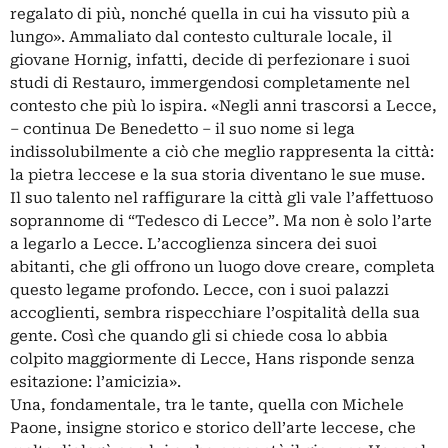
regalato di più, nonché quella in cui ha vissuto più a
lungo». Ammaliato dal contesto culturale locale, il
giovane Hornig, infatti, decide di perfezionare i suoi
studi di Restauro, immergendosi completamente nel
contesto che più lo ispira. «Negli anni trascorsi a Lecce,
– continua De Benedetto – il suo nome si lega
indissolubilmente a ciò che meglio rappresenta la città:
la pietra leccese e la sua storia diventano le sue muse.
Il suo talento nel raffigurare la città gli vale l’affettuoso
soprannome di “Tedesco di Lecce”. Ma non è solo l’arte
a legarlo a Lecce. L’accoglienza sincera dei suoi
abitanti, che gli offrono un luogo dove creare, completa
questo legame profondo. Lecce, con i suoi palazzi
accoglienti, sembra rispecchiare l’ospitalità della sua
gente. Così che quando gli si chiede cosa lo abbia
colpito maggiormente di Lecce, Hans risponde senza
esitazione: l’amicizia».
Una, fondamentale, tra le tante, quella con Michele
Paone, insigne storico e storico dell’arte leccese, che