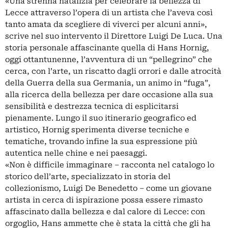
«Una strenna natalizia per celebrare la bellezza di
Lecce attraverso l’opera di un artista che l’aveva così
tanto amata da scegliere di viverci per alcuni anni»,
scrive nel suo intervento il Direttore Luigi De Luca. Una
storia personale affascinante quella di Hans Hornig,
oggi ottantunenne, l’avventura di un “pellegrino” che
cerca, con l’arte, un riscatto dagli orrori e dalle atrocità
della Guerra della sua Germania, un animo in “fuga”,
alla ricerca della bellezza per dare occasione alla sua
sensibilità e destrezza tecnica di esplicitarsi
pienamente. Lungo il suo itinerario geografico ed
artistico, Hornig sperimenta diverse tecniche e
tematiche, trovando infine la sua espressione più
autentica nelle chine e nei paesaggi.
«Non è difficile immaginare – racconta nel catalogo lo
storico dell’arte, specializzato in storia del
collezionismo, Luigi De Benedetto – come un giovane
artista in cerca di ispirazione possa essere rimasto
affascinato dalla bellezza e dal calore di Lecce: con
orgoglio, Hans ammette che è stata la città che gli ha