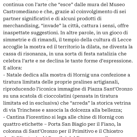
continua con l’arte che “esce” dalle mura del Museo
Castromediano e che, grazie al coinvolgimento di sei
partner significativi e di alcuni prodotti di
merchandising, “invade” la città, cattura i sensi, offre
inaspettate suggestioni. In altre parole, in un gioco di
simmetrie e di rimandi, il tempio della cultura di Lecce
accoglie la mostra ed il territorio la dilata, ne diventa la
cassa di risonanza, in una sorta di festa natalizia che
celebra l’arte e ne declina le tante forme d’espressione.
E allora:
- Natale dedica alla mostra di Hornig una confezione a
tiratura limitata delle proprie pralines artigianali,
riproducendo l’iconica immagine di Piazza Sant’Oronzo
su una scatola di cioccolatini (pensata in tiratura
limitata ed in esclusiva) che “arreda” la storica vetrina
di via Trinchese e associa la dolcezza alla bellezza;
- Cantina Fiorentino si lega alle chine di Hornig con
quattro etichette – Porta San Biagio per il Fiano, la
colonna di Sant’Oronzo per il Primitivo e il Chiostro