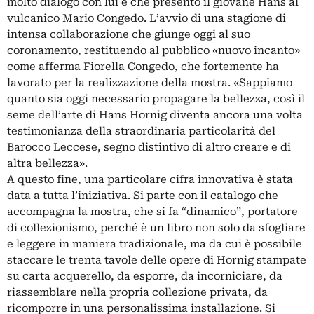
molto dialogò con lui e che presentò il giovane Hans al
vulcanico Mario Congedo. L’avvio di una stagione di
intensa collaborazione che giunge oggi al suo
coronamento, restituendo al pubblico «nuovo incanto»
come afferma Fiorella Congedo, che fortemente ha
lavorato per la realizzazione della mostra. «Sappiamo
quanto sia oggi necessario propagare la bellezza, così il
seme dell’arte di Hans Hornig diventa ancora una volta
testimonianza della straordinaria particolarità del
Barocco Leccese, segno distintivo di altro creare e di
altra bellezza».
A questo fine, una particolare cifra innovativa è stata
data a tutta l’iniziativa. Si parte con il catalogo che
accompagna la mostra, che si fa “dinamico”, portatore
di collezionismo, perché è un libro non solo da sfogliare
e leggere in maniera tradizionale, ma da cui è possibile
staccare le trenta tavole delle opere di Hornig stampate
su carta acquerello, da esporre, da incorniciare, da
riassemblare nella propria collezione privata, da
ricomporre in una personalissima installazione. Si