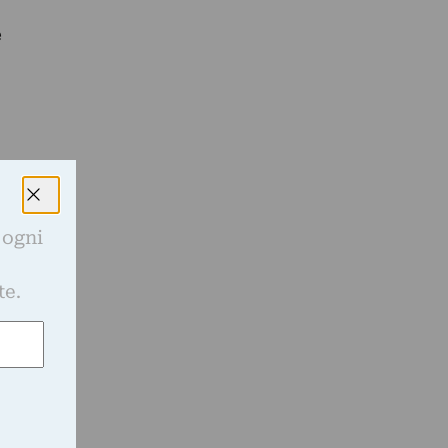
e
 ogni
e
te.