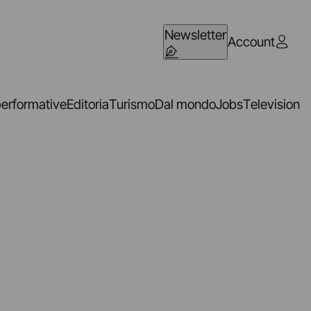
Newsletter
Account
performative
Editoria
Turismo
Dal mondo
Jobs
Television