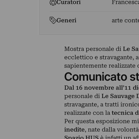
Curatori
Francesc
Generi
arte con
Mostra personale di
Le Sa
ecclettico e stravagante, a
sapientemente realizzate c
Comunicato s
Dal 16 novembre all’11 d
personale di
Le Sauvage 
stravagante, a tratti iron
realizzate con la
tecnica d
Per questa esposizione mil
inedite
, nate dalla volont
Spazio HUS
è infatti un a