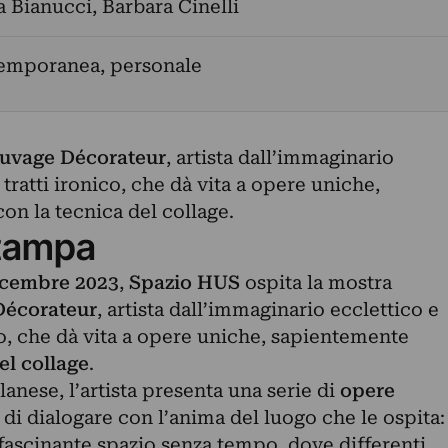
a Bianucci
,
Barbara Cinelli
temporanea, personale
uvage Décorateur
, artista dall’immaginario
 tratti ironico, che dà vita a opere uniche,
on la tecnica del collage.
tampa
icembre 2023
,
Spazio HUS
ospita la mostra
Décorateur
, artista dall’immaginario ecclettico e
ico, che dà vita a opere uniche, sapientemente
el collage
.
anese, l’artista presenta una serie di
opere
à di dialogare con l’anima del luogo che le ospita:
ffascinante spazio senza tempo, dove differenti