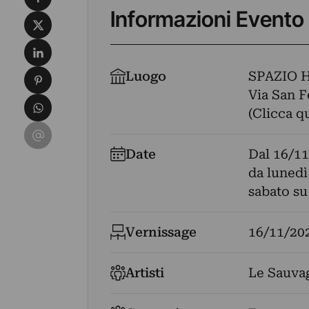
Informazioni Evento
Condividi su X
Condividi su LinkedIn
Condividi su Pinterest
Luogo
SPAZIO 
Via San F
Condividi su WhatsApp
(Clicca q
Condividi su Email
Date
Dal
16/11
da lunedì
sabato s
Vernissage
16/11/20
Artisti
Le Sauva