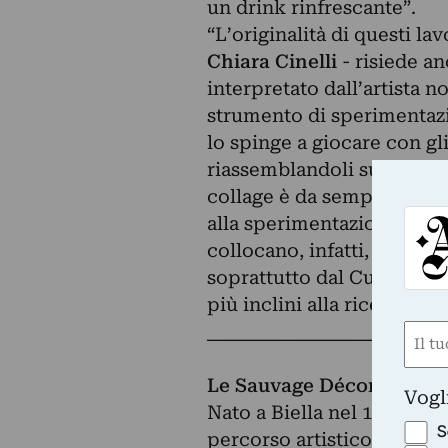
un drink rinfrescante”.
“L’originalità di questi la
Chiara Cinelli
- risiede an
interpretato dall’artista
strumento di sperimentazi
lo spinge a giocare con gl
riassemblandoli sul filo de
collage è da sempre una fo
alla sperimentazione visiv
collocano, infatti, all’iniz
soprattutto dal Cubismo e 
più inclini alla ricerca e a
__________________________
Nom
(Obbli
Nome
Le Sauvage Décorateur
Vogl
Nato a Biella nel 1980 e mi
S
percorso artistico trovando