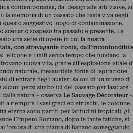
tica contemporanea, dal design alle arti visive, si
n la memoria di un passato che resta viva negli
di questo suggestivo luogo di contaminazione.
o scenario sospeso tra passato e presente, Le
ato una serie di opere in cui
la nostra
sitata, con stravagante ironia, dall’inconfondibil
a
: le icone e i miti senza tempo che fondano la
trovano nuova vita, grazie all’esplosione vitale d
ondo naturale, inesauribile fonte di ispirazione
ato di entrare negli austeri saloni di un museo di
e alcuni pezzi simbolici del passato per lasciare
 dalla natura – osserva
Le Sauvage Décorateur
-
ti a riempire i vasi greci ed etruschi, le colonne
ttà eterna sono partiti per latitudini tropicali, gli
nde l’Impero Romano, dopo le tante fatiche, si
 all'ombra di una pianta di banano sorseggiando