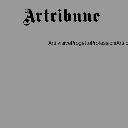
Artribune
Arti visive
Progetto
Professioni
Arti 