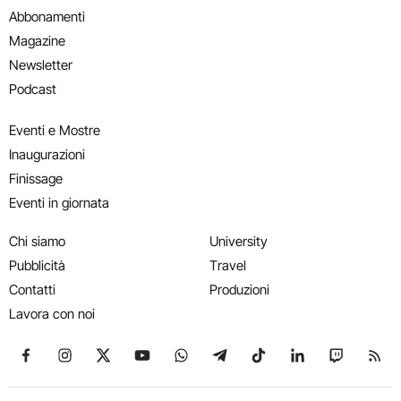
Abbonamenti
Magazine
Newsletter
Podcast
Eventi e Mostre
Inaugurazioni
Finissage
Eventi in giornata
Chi siamo
University
Pubblicità
Travel
Contatti
Produzioni
Lavora con noi
Seguici su Facebook
Seguici su Instagram
Seguici su X
Seguici su YouTube
Seguici su WhatsApp
Seguici su Telegram
Seguici su TikTok
Seguici su Link
Seguici su
Segui