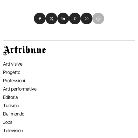
Condividi su Facebook
Condividi su X
Condividi su LinkedIn
Condividi su Pinterest
Condividi su WhatsApp
Condividi su Email
Artribune
Arti visive
Progetto
Professioni
Arti performative
Editoria
Turismo
Dal mondo
Jobs
Television