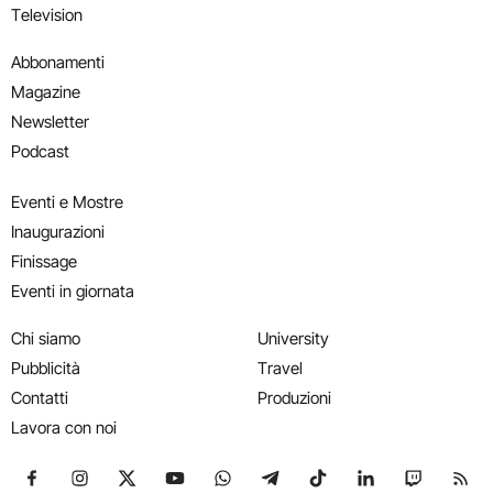
Television
Abbonamenti
Magazine
Newsletter
Podcast
Eventi e Mostre
Inaugurazioni
Finissage
Eventi in giornata
Chi siamo
University
Pubblicità
Travel
Contatti
Produzioni
Lavora con noi
Seguici su Facebook
Seguici su Instagram
Seguici su X
Seguici su YouTube
Seguici su WhatsApp
Seguici su Telegram
Seguici su TikTok
Seguici su Link
Seguici su
Segui