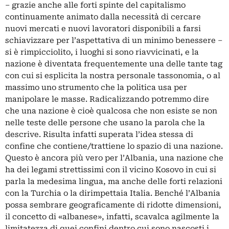
– grazie anche alle forti spinte del capitalismo
continuamente animato dalla necessità di cercare
nuovi mercati e nuovi lavoratori disponibili a farsi
schiavizzare per l’aspettativa di un minimo benessere –
si è rimpicciolito, i luoghi si sono riavvicinati, e la
nazione è diventata frequentemente una delle tante tag
con cui si esplicita la nostra personale tassonomia, o al
massimo uno strumento che la politica usa per
manipolare le masse. Radicalizzando potremmo dire
che una nazione è cioè qualcosa che non esiste se non
nelle teste delle persone che usano la parola che la
descrive. Risulta infatti superata l’idea stessa di
confine che contiene/trattiene lo spazio di una nazione.
Questo è ancora più vero per l’Albania, una nazione che
ha dei legami strettissimi con il vicino Kosovo in cui si
parla la medesima lingua, ma anche delle forti relazioni
con la Turchia o la dirimpettaia Italia. Benché l’Albania
possa sembrare geograficamente di ridotte dimensioni,
il concetto di «albanese», infatti, scavalca agilmente la
limitatezza di quei confini dentro cui sono nascosti i