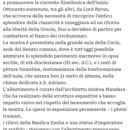
a promuovere la corrente filoellenica dell’inizio
Ottocento sostenuta, tra gli altri, da Lord Byron,
che scriveva della necessità di riscoprire l’antico
splendore della classicità e inneggiava ad un ritorno
alla libertà della Grecia, fino a decidere di partire per
combattere al fianco dei rivoluzionari.
La mostra è presentata nella grande aula della Curia,
sede del Senato romano, dove è tutt’oggi possibile
ammirare lo splendido pavimento marmoreo in opus
sectile, di età dioclezianea (III sec. d.C.), e i resti di
pitture bizantine, testimonianza della trasformazione
dell’aula, che misura ben 21 metri di altezza, nella
chiesa dedicata a S. Adriano.
L’allestimento è curato dall’architetto Andrea Mandara
che ha realizzato delle strutture espositive a basso
impatto visivo nel rispetto del monumento che accoglie
la mostra. Le opere in esposizione permanente – i plutei
traianei,
i rilievi della Basilica Emilia e una statua d’imperatore
in porfido - dialogano con l’allestimento temporaneo