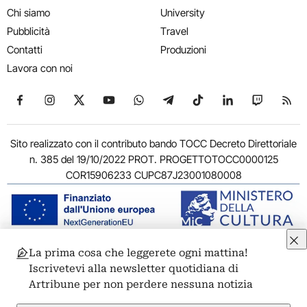
Chi siamo
University
Pubblicità
Travel
Contatti
Produzioni
Lavora con noi
Seguici su Facebook
Seguici su Instagram
Seguici su X
Seguici su YouTube
Seguici su WhatsApp
Seguici su Telegram
Seguici su TikTok
Seguici su Link
Seguici su
Segui
Sito realizzato con il contributo bando TOCC Decreto Direttoriale
n. 385 del 19/10/2022 PROT. PROGETTOTOCC0000125
COR15906233 CUPC87J23001080008
La prima cosa che leggerete ogni mattina!
© 2011-2026 ARTRIBUNE srl – Corso Vittorio Emanuele II, 287 –
Iscrivetevi alla newsletter quotidiana di
00186 Roma - P.I. 11381581005
Artribune per non perdere nessuna notizia
Privacy: Responsabile della protezione dei dati personali
ARTRIBUNE srl – Corso Vittorio Emanuele II, 287 – 00186 Roma