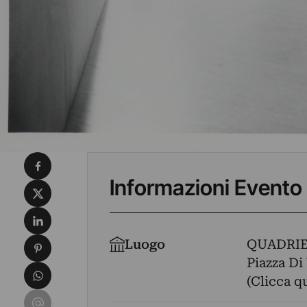
Condividi su Facebook
Informazioni Evento
Condividi su X
Condividi su LinkedIn
Condividi su Pinterest
Luogo
QUADRIE
Piazza Di
Condividi su WhatsApp
(Clicca q
Condividi su Email