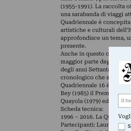
(1955-1991). La raccolta o
una sarabanda di viaggi at
Quadriennale è concepita
artistiche e culturali del
approfondisce un tema, un
presente.
Anche in questo caso, la m
maggior parte degli artisti
degli anni Settanta e la 
cronologico che si riscont
Quadriennale 16 è stato vi
Bey (1985) il Premio illy
Nom
Quayola (1979) ed Alek O. 
(Obbli
Scheda tecnica:
Nome
Vogl
1996 – 2016. La Quadrienn
Partecipanti: Laura Cherub
S