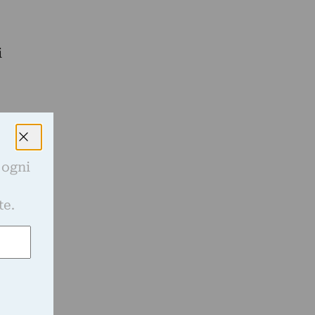
i
 ogni
e
te.