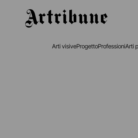
Artribune
Arti visive
Progetto
Professioni
Arti 