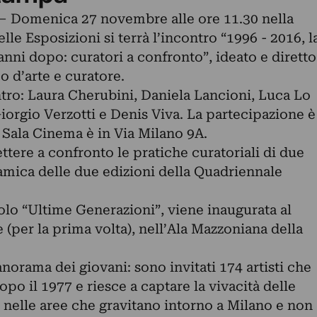
 Domenica 27 novembre alle ore 11.30 nella
le Esposizioni si terrà l’incontro “1996 - 2016, l
nni dopo: curatori a confronto”, ideato e diretto
o d’arte e curatore.
ntro: Laura Cherubini, Daniela Lancioni, Luca Lo
Giorgio Verzotti e Denis Viva. La partecipazione è
a Sala Cinema è in Via Milano 9A.
ere a confronto le pratiche curatoriali di due
amica delle due edizioni della Quadriennale
tolo “Ultime Generazioni”, viene inaugurata al
 (per la prima volta), nell’Ala Mazzoniana della
anorama dei giovani: sono invitati 174 artisti che
po il 1977 e riesce a captare la vivacità delle
elle aree che gravitano intorno a Milano e non