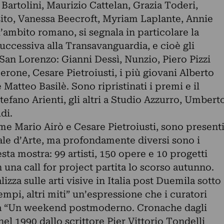
Bartolini, Maurizio Cattelan, Grazia Toderi,
ito, Vanessa Beecroft, Myriam Laplante, Annie
l’ambito romano, si segnala in particolare la
ccessiva alla Transavanguardia, e cioè gli
San Lorenzo: Gianni Dessì, Nunzio, Piero Pizzi
erone, Cesare Pietroiusti, i più giovani Alberto
Matteo Basilè. Sono ripristinati i premi e il
efano Arienti, gli altri a Studio Azzurro, Umbert
di.
come Mario Airò e Cesare Pietroiusti, sono present
le d’Arte, ma profondamente diversi sono i
sta mostra: 99 artisti, 150 opere e 10 progetti
n una call for project partita lo scorso autunno.
izza sulle arti visive in Italia post Duemila sotto
tempi, altri miti” un’espressione che i curatori
da “Un weekend postmoderno. Cronache dagli
el 1990 dallo scrittore Pier Vittorio Tondelli