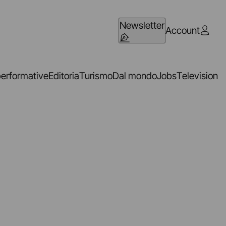
Newsletter
Account
performative
Editoria
Turismo
Dal mondo
Jobs
Television