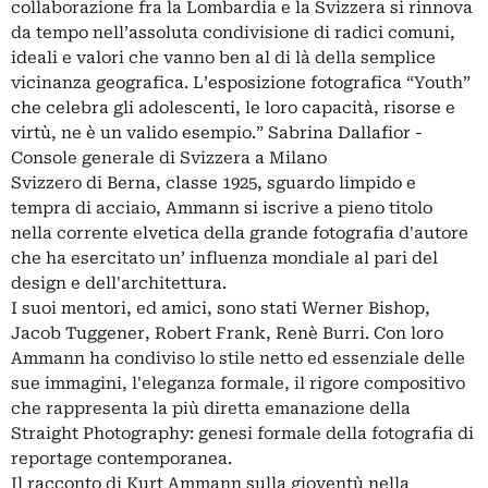
collaborazione fra la Lombardia e la Svizzera si rinnova
da tempo nell’assoluta condivisione di radici comuni,
ideali e valori che vanno ben al di là della semplice
vicinanza geografica. L’esposizione fotografica “Youth”
che celebra gli adolescenti, le loro capacità, risorse e
virtù, ne è un valido esempio.” Sabrina Dallafior -
Console generale di Svizzera a Milano
Svizzero di Berna, classe 1925, sguardo limpido e
tempra di acciaio, Ammann si iscrive a pieno titolo
nella corrente elvetica della grande fotografia d'autore
che ha esercitato un’ influenza mondiale al pari del
design e dell'architettura.
I suoi mentori, ed amici, sono stati Werner Bishop,
Jacob Tuggener, Robert Frank, Renè Burri. Con loro
Ammann ha condiviso lo stile netto ed essenziale delle
sue immagini, l'eleganza formale, il rigore compositivo
che rappresenta la più diretta emanazione della
Straight Photography: genesi formale della fotografia di
reportage contemporanea.
Il racconto di Kurt Ammann sulla gioventù nella