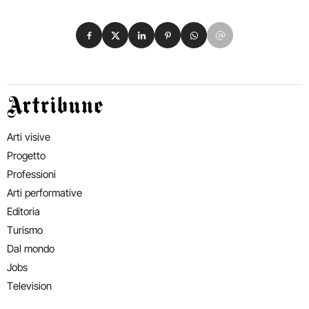
Condividi su Facebook
Condividi su X
Condividi su LinkedIn
Condividi su Pinterest
Condividi su WhatsApp
Condividi su Email
Artribune
Arti visive
Progetto
Professioni
Arti performative
Editoria
Turismo
Dal mondo
Jobs
Television