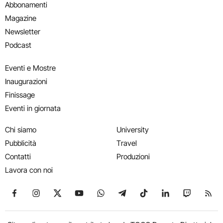
Abbonamenti
Magazine
Newsletter
Podcast
Eventi e Mostre
Inaugurazioni
Finissage
Eventi in giornata
Chi siamo
University
Pubblicità
Travel
Contatti
Produzioni
Lavora con noi
Seguici su Facebook
Seguici su Instagram
Seguici su X
Seguici su YouTube
Seguici su WhatsApp
Seguici su Telegram
Seguici su TikTok
Seguici su Link
Seguici su
Segui