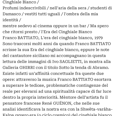
Cinghiale Bianco /
Profumi indescrivibili / nell'aria della sera / studenti di
Damasco / vestiti tutti uguali / l'ombra della mia
identità /
mentre sedevo al cinema oppure in un bar / Ma spero
che ritorni presto / l'Era del Cinghiale Bianco
Franco BATTIATO, L’era del cinghiale bianco, 1979
Sono trascorsi molti anni da quando Franco BATTIATO
scrisse la sua Era del cinghiale bianco, eppure le note
del cantautore siciliano mi accompagnano in questa
lettura delle immagini di Ivo SAGLIETTI, in mostra alla
Galleria GHIRRI con il titolo Sotto la tenda di Abramo.
Esiste infatti un’affinità concettuale fra queste due
opere: attraverso la musica Franco BATTIATO esortava
a superare le tediose, problematiche contingenze del
reale per elevarsi ad una spiritualità capace di far luce
dentro la propria interiorità. Mèntore dell’artista fu il
pensatore francese René GUÉNON, che nelle sue
analisi identificava la nostra era con la Shwêta-varâha-
Kalpa ovvero era (o ciclo cosmico) del cinghiale bianco,