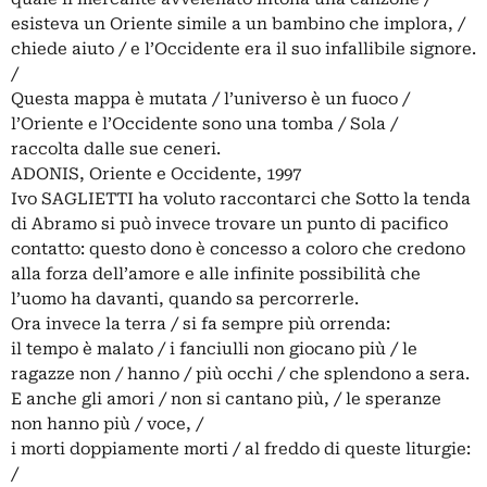
esisteva un Oriente simile a un bambino che implora, /
chiede aiuto / e l’Occidente era il suo infallibile signore.
/
Questa mappa è mutata / l’universo è un fuoco /
l’Oriente e l’Occidente sono una tomba / Sola /
raccolta dalle sue ceneri.
ADONIS, Oriente e Occidente, 1997
Ivo SAGLIETTI ha voluto raccontarci che Sotto la tenda
di Abramo si può invece trovare un punto di pacifico
contatto: questo dono è concesso a coloro che credono
alla forza dell’amore e alle infinite possibilità che
l’uomo ha davanti, quando sa percorrerle.
Ora invece la terra / si fa sempre più orrenda:
il tempo è malato / i fanciulli non giocano più / le
ragazze non / hanno / più occhi / che splendono a sera.
E anche gli amori / non si cantano più, / le speranze
non hanno più / voce, /
i morti doppiamente morti / al freddo di queste liturgie:
/