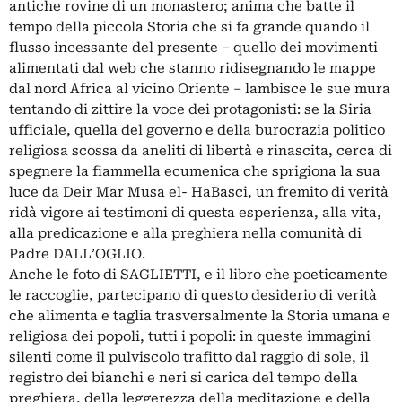
antiche rovine di un monastero; anima che batte il
tempo della piccola Storia che si fa grande quando il
flusso incessante del presente – quello dei movimenti
alimentati dal web che stanno ridisegnando le mappe
dal nord Africa al vicino Oriente – lambisce le sue mura
tentando di zittire la voce dei protagonisti: se la Siria
ufficiale, quella del governo e della burocrazia politico
religiosa scossa da aneliti di libertà e rinascita, cerca di
spegnere la fiammella ecumenica che sprigiona la sua
luce da Deir Mar Musa el- HaBasci, un fremito di verità
ridà vigore ai testimoni di questa esperienza, alla vita,
alla predicazione e alla preghiera nella comunità di
Padre DALL’OGLIO.
Anche le foto di SAGLIETTI, e il libro che poeticamente
le raccoglie, partecipano di questo desiderio di verità
che alimenta e taglia trasversalmente la Storia umana e
religiosa dei popoli, tutti i popoli: in queste immagini
silenti come il pulviscolo trafitto dal raggio di sole, il
registro dei bianchi e neri si carica del tempo della
preghiera, della leggerezza della meditazione e della