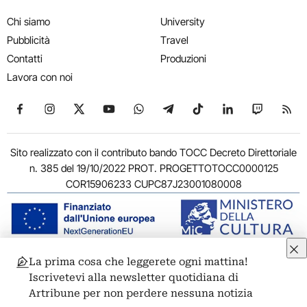
Chi siamo
University
Pubblicità
Travel
Contatti
Produzioni
Lavora con noi
Seguici su Facebook
Seguici su Instagram
Seguici su X
Seguici su YouTube
Seguici su WhatsApp
Seguici su Telegram
Seguici su TikTok
Seguici su Link
Seguici su
Segui
Sito realizzato con il contributo bando TOCC Decreto Direttoriale
n. 385 del 19/10/2022 PROT. PROGETTOTOCC0000125
COR15906233 CUPC87J23001080008
La prima cosa che leggerete ogni mattina!
© 2011-2026 ARTRIBUNE srl – Corso Vittorio Emanuele II, 287 –
Iscrivetevi alla newsletter quotidiana di
00186 Roma - P.I. 11381581005
Artribune per non perdere nessuna notizia
Privacy: Responsabile della protezione dei dati personali