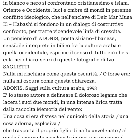
in bianco e nero si confrontano cristianesimo e islam,
Oriente e Occidente, luci e ombre di mondi in perenne
conflitto ideologico, che nell’enclave di Deir Mar Musa
El – Habashi si fondono in un dialogo di costruttivo
confronto, per trarre vicendevole linfa di crescita.
Un pensiero di ADONIS, poeta siriano–libanese,
sensibile interprete in bilico fra la cultura araba e
quella occidentale, esprime il senso di tutto ciò che si
cela nei chiaro-scuri di queste fotografie di Ivo
SAGLIETTI
Nulla mi rischiara come questa oscurità. / O forse era:
nulla mi oscura come questa chiarezza.
ADONIS, Saggi sulla cultura araba, 1993
E’ lo stesso autore a delineare il doloroso legame che
lacera i suoi due mondi, in una intensa lirica tratta
dalla raccolta Memoria del vento:
Una cosa si era distesa nel cunicolo della storia / una
cosa adorna, esplosiva /
che trasporta il proprio figlio di nafta avvelenato / al
quale il mercante avvelenato intona una canzone /