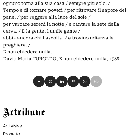
ognuno torna alla sua casa / sempre più solo. /
Tempo è di tornare poveri / per ritrovare il sapore del
pane, / per reggere alla luce del sole /
per varcare sereni la notte / e cantare la sete della
cerva. / E la gente, l'umile gente /
abbia ancora chi l'ascolta, / e trovino udienza le
preghiere. /
E non chiedere nulla.
David Maria TUROLDO, E non chiedere nulla, 1988
Condividi su Facebook
Condividi su X
Condividi su LinkedIn
Condividi su Pinterest
Condividi su WhatsApp
Condividi su Email
Artribune
Arti visive
Progetto