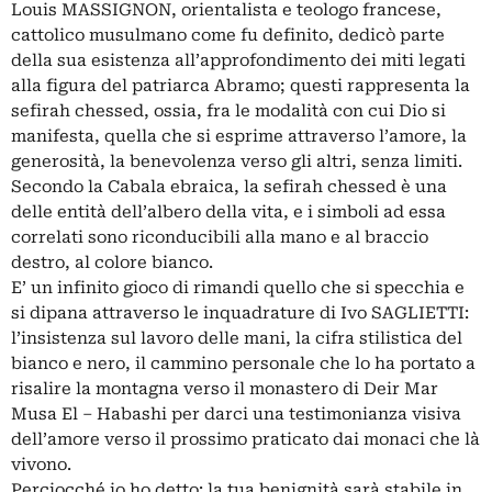
Louis MASSIGNON, orientalista e teologo francese,
cattolico musulmano come fu definito, dedicò parte
della sua esistenza all’approfondimento dei miti legati
alla figura del patriarca Abramo; questi rappresenta la
sefirah chessed, ossia, fra le modalità con cui Dio si
manifesta, quella che si esprime attraverso l’amore, la
generosità, la benevolenza verso gli altri, senza limiti.
Secondo la Cabala ebraica, la sefirah chessed è una
delle entità dell’albero della vita, e i simboli ad essa
correlati sono riconducibili alla mano e al braccio
destro, al colore bianco.
E’ un infinito gioco di rimandi quello che si specchia e
si dipana attraverso le inquadrature di Ivo SAGLIETTI:
l’insistenza sul lavoro delle mani, la cifra stilistica del
bianco e nero, il cammino personale che lo ha portato a
risalire la montagna verso il monastero di Deir Mar
Musa El – Habashi per darci una testimonianza visiva
dell’amore verso il prossimo praticato dai monaci che là
vivono.
Perciocché io ho detto: la tua benignità sarà stabile in