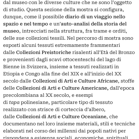
dal museo con le diverse culture che ne sono l’oggetto
di studio. Questa sezione della mostra si configura,
dunque, come il possibile
diario di un viaggio nello
spazio e nel tempo
e un’
auto-analisi della storia del
museo
, intrecciati nella struttura, fra trame e orditi,
delle sue collezioni tessili. Nel percorso di mostra sono
esposti alcuni tessuti estremamente frammentari
dalle
Collezioni Preistoriche
risalenti all’Età del Bronzo
e provenienti dagli scavi ottocenteschi del lago di
Bienne in Svizzera, insieme a tessuti realizzati in
Etiopia e Congo alla fine del XIX e all’inizio del XX
secolo dalle
Collezioni di Arti e Culture Africane
,
stoffe
delle
Collezioni di Arti e Culture Americane,
dall’epoca
precolombiana al XX secolo, e esempi
di
tapa
polinesiane, particolare tipo di tessuto
realizzato con strisce di corteccia d’albero,
dalle
Collezioni di Arti e Culture Oceaniane
, che
documentano nel loro insieme materiali, stili e tecniche
elaborati nel corso dei millenni dai popoli nativi per
rispondere a esigenze sociali, economiche, spirituali.