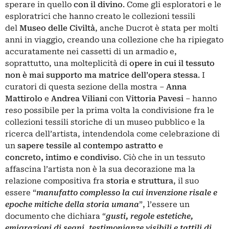
sperare in quello
con il divino
. Come gli esploratori e le
esploratrici che hanno creato le collezioni tessili
del
Museo delle Civiltà
, anche Ducrot
è
stata per molti
anni in viaggio, creando una collezione che ha ripiegato
accuratamente nei cassetti di un armadio e,
soprattutto, una molteplicità di
opere in cui il tessuto
non
è
mai supporto ma matrice dell’opera stessa
. I
curatori di questa sezione della mostra –
Anna
Mattirolo
e
Andrea Viliani
con
Vittoria Pavesi
– hanno
reso possibile per la prima volta la condivisione fra le
collezioni tessili storiche di un museo pubblico e la
ricerca dell’artista, intendendola come celebrazione di
un
sapere tessile al contempo astratto e
concreto,
intimo e condiviso
. Ciò che in un tessuto
affascina l’artista non
è
la sua decorazione ma la
relazione compositiva fra
storia e struttura
, il suo
essere “
manufatto complesso la cui invenzione risale e
epoche mitiche della storia umana
”, l’essere un
documento che dichiara “
gusti, regole estetiche,
emigrazioni di segni, testimonianze visibili e tattili di