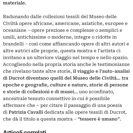
materiale.
Radunando dalle collezioni tessili del Museo delle
Civiltà opere africane, americane, asiatiche, europee e
oceaniane – opere preziose e complesse o semplici e
umili, antichissime o moderne, integre o ridotte in
brandelli – così come affiancando opere di altri autori e
altre autrici alle proprie, questa mostra
e l’artista ci
invitano a un ulteriore viaggio nel tempo e nello spazio.
Accogliendo nella propria storia anche le testimonianze
che rivelano tante altre storie,
il viaggio e l’auto-analisi
di Ducrot diventano quelli del Museo delle Civiltà… tra
epoche e geografie, culture e nature, storie di persone
e storie di collezioni e di musei
… uno sconfinato,
ancestrale tessuto connettivo in cui
è
possibile
affermare che
–
per citare il passaggio di una poesia
di
Patrizia Cavalli
dedicata alle opere tessili di Ducrot,
che dà il titolo a questa mostra –
“
tessere
è
umano
”.
Articoli correlati