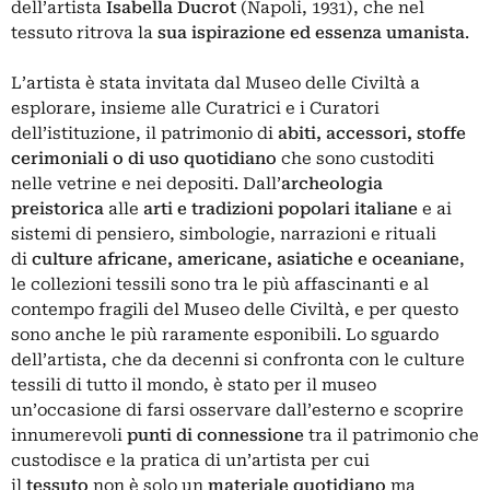
dell’artista
Isabella Ducrot
(Napoli, 1931), che nel
tessuto ritrova la
sua ispirazione ed essenza umanista
.
L’artista
è
stata invitata dal Museo delle Civiltà a
esplorare, insieme alle Curatrici e i Curatori
dell’istituzione, il patrimonio
di
abiti, accessori, stoffe
cerimoniali o di uso quotidiano
che sono
custoditi
nelle vetrine e nei depositi. Dall’
archeologia
preistorica
alle
arti e tradizioni popolari italiane
e ai
sistemi di pensiero, simbologie, narrazioni e rituali
di
culture africane, americane, asiatiche e oceaniane
,
le collezioni tessili sono tra le più affascinanti e al
contempo fragili del Museo delle Civiltà, e per questo
sono anche le più raramente esponibili. Lo sguardo
dell’artista, che da decenni si confronta con le culture
tessili di tutto il mondo,
è
stato per il museo
un’occasione di farsi osservare dall’esterno e scoprire
innumerevoli
punti di connessione
tra il patrimonio che
custodisce e la pratica di un’artista per cui
il
tessuto
non
è
solo un
materiale quotidiano
ma