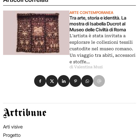
ARTE CONTEMPORANEA
Tra arte, storia e identità. La
mostra di Isabella Ducrot al
Museo delle Civiltà di Roma
L'artista è stata invitata a
esplorare le collezioni tessili
custodite nel museo romano.
Un viaggio tra abiti, accessori
e stoffe…
di Valentina Muzi
Condividi su Facebook
Condividi su X
Condividi su LinkedIn
Condividi su Pinterest
Condividi su WhatsApp
Condividi su Email
Artribune
Arti visive
Progetto