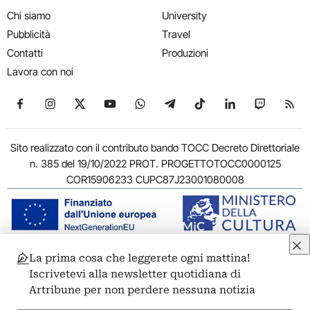
Chi siamo
University
Pubblicità
Travel
Contatti
Produzioni
Lavora con noi
Seguici su Facebook
Seguici su Instagram
Seguici su X
Seguici su YouTube
Seguici su WhatsApp
Seguici su Telegram
Seguici su TikTok
Seguici su Link
Seguici su
Segui
Sito realizzato con il contributo bando TOCC Decreto Direttoriale
n. 385 del 19/10/2022 PROT. PROGETTOTOCC0000125
COR15906233 CUPC87J23001080008
La prima cosa che leggerete ogni mattina!
© 2011-2026 ARTRIBUNE srl – Corso Vittorio Emanuele II, 287 –
Iscrivetevi alla newsletter quotidiana di
00186 Roma - P.I. 11381581005
Artribune per non perdere nessuna notizia
Privacy: Responsabile della protezione dei dati personali
ARTRIBUNE srl – Corso Vittorio Emanuele II, 287 – 00186 Roma