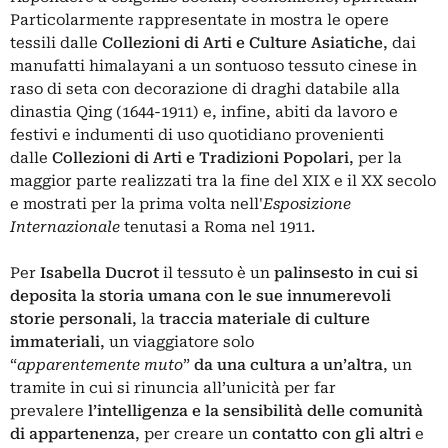
Particolarmente rappresentate in mostra le opere
tessili dalle
Collezioni di Arti e Culture Asiatiche
, dai
manufatti himalayani a un sontuoso tessuto cinese in
raso di seta con decorazione di draghi databile alla
dinastia Qing (1644-1911) e, infine, abiti da lavoro e
festivi e indumenti di uso quotidiano provenienti
dalle
Collezioni di Arti e Tradizioni Popolari
, per la
maggior parte realizzati tra la fine del XIX e il XX secolo
e mostrati per la prima volta nell'
Esposizione
Internazionale
tenutasi a Roma nel 1911.
Per
Isabella Ducrot
il tessuto
è
un
palinsesto
in cui si
deposita la storia umana con le sue innumerevoli
storie personali
, la
traccia materiale di culture
immateriali
, un viaggiatore solo
“
apparentemente
muto
”
da una cultura a un’altra
, un
tramite in cui si rinuncia all’unicità per far
prevalere
l’intelligenza e la sensibilità delle comunità
di appartenenza
, per creare un
contatto con gli altri
e