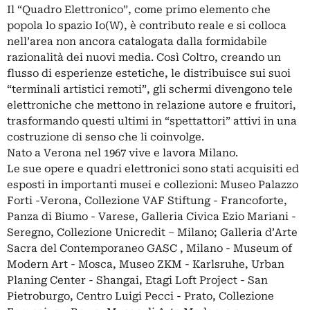
Il “Quadro Elettronico”, come primo elemento che
popola lo spazio Io(W), è contributo reale e si colloca
nell’area non ancora catalogata dalla formidabile
razionalità dei nuovi media. Così Coltro, creando un
flusso di esperienze estetiche, le distribuisce sui suoi
“terminali artistici remoti”, gli schermi divengono tele
elettroniche che mettono in relazione autore e fruitori,
trasformando questi ultimi in “spettattori” attivi in una
costruzione di senso che li coinvolge.
Nato a Verona nel 1967 vive e lavora Milano.
Le sue opere e quadri elettronici sono stati acquisiti ed
esposti in importanti musei e collezioni: Museo Palazzo
Forti -Verona, Collezione VAF Stiftung - Francoforte,
Panza di Biumo - Varese, Galleria Civica Ezio Mariani -
Seregno, Collezione Unicredit – Milano; Galleria d’Arte
Sacra del Contemporaneo GASC , Milano - Museum of
Modern Art - Mosca, Museo ZKM - Karlsruhe, Urban
Planing Center - Shangai, Etagi Loft Project - San
Pietroburgo, Centro Luigi Pecci - Prato, Collezione