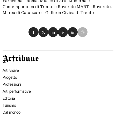
Farnesina - Roma, Museo di Arte Moderna e
Contemporanea di Trento e Rovereto MART - Rovereto,
Marca di Catanzaro - Galleria Civica di Trento
Condividi su Facebook
Condividi su X
Condividi su LinkedIn
Condividi su Pinterest
Condividi su WhatsApp
Condividi su Email
Artribune
Arti visive
Progetto
Professioni
Arti performative
Editoria
Turismo
Dal mondo