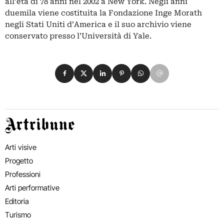
all’età di 78 anni nel 2002 a New York. Negli anni
duemila viene costituita la Fondazione Inge Morath
negli Stati Uniti d’America e il suo archivio viene
conservato presso l’Università di Yale.
Condividi su Facebook
Condividi su X
Condividi su LinkedIn
Condividi su Pinterest
Condividi su WhatsApp
Condividi su Email
Artribune
Arti visive
Progetto
Professioni
Arti performative
Editoria
Turismo