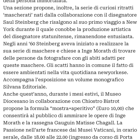
della persona immortalata.
Una sezione propone, inoltre, la serie di curiosi ritratti
‘mascherati’ nati dalla collaborazione con il disegnatore
Saul Steinberg che risalgono al suo primo viaggio a New
York durante il quale conobbe la produzione artistica
del disegnatore statunitense, rimanendone entusiasta.
Negli anni ‘60 Steinberg aveva iniziato a realizzare la
sua serie di maschere e chiese a Inge Morath di trovare
delle persone da fotografare con gli abiti adatti per
queste maschere. Gli scatti hanno in comune il fatto di
essere ambientati nella vita quotidiana newyorkese.
Accompagna l’esposizione un volume monografico
Silvana Editoriale.
Anche quest’anno, durante i mesi estivi, il Museo
Diocesano in collaborazione con Chiostro Bistrot
propone la formula “mostra+aperitivo” (Euro 10,00) che
consentirà al pubblico di ammirare le opere di Inge
Morath e la rassegna Gauguin Matisse Chagall. La
Passione nell’arte francese dai Musei Vaticani, in orario
serale, dalle 18.00 alle 22.00 (ingresso da corso di Porta