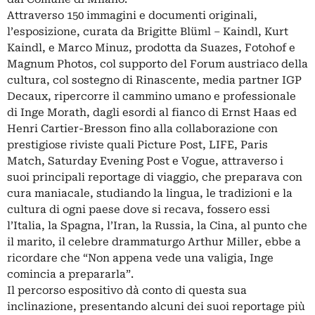
Attraverso 150 immagini e documenti originali,
l’esposizione, curata da Brigitte Blüml – Kaindl, Kurt
Kaindl, e Marco Minuz, prodotta da Suazes, Fotohof e
Magnum Photos, col supporto del Forum austriaco della
cultura, col sostegno di Rinascente, media partner IGP
Decaux, ripercorre il cammino umano e professionale
di Inge Morath, dagli esordi al fianco di Ernst Haas ed
Henri Cartier-Bresson fino alla collaborazione con
prestigiose riviste quali Picture Post, LIFE, Paris
Match, Saturday Evening Post e Vogue, attraverso i
suoi principali reportage di viaggio, che preparava con
cura maniacale, studiando la lingua, le tradizioni e la
cultura di ogni paese dove si recava, fossero essi
l’Italia, la Spagna, l’Iran, la Russia, la Cina, al punto che
il marito, il celebre drammaturgo Arthur Miller, ebbe a
ricordare che “Non appena vede una valigia, Inge
comincia a prepararla”.
Il percorso espositivo dà conto di questa sua
inclinazione, presentando alcuni dei suoi reportage più