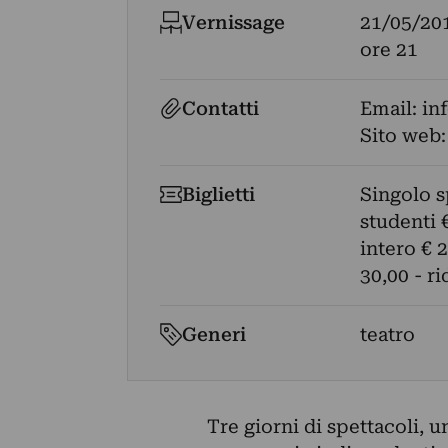
Vernissage
21/05/20
ore 21
Contatti
Email:
in
Sito web
Biglietti
Singolo s
studenti 
intero € 2
30,00 - ri
Generi
teatro
Tre giorni di spettacoli, u