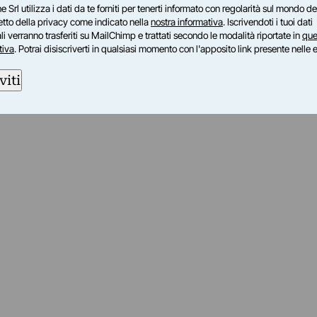
e Srl utilizza i dati da te forniti per tenerti informato con regolarità sul mondo del
petto della privacy come indicato nella
nostra informativa
. Iscrivendoti i tuoi dati
i verranno trasferiti su MailChimp e trattati secondo le modalità riportate in
que
tiva
. Potrai disiscriverti in qualsiasi momento con l'apposito link presente nelle 
viti