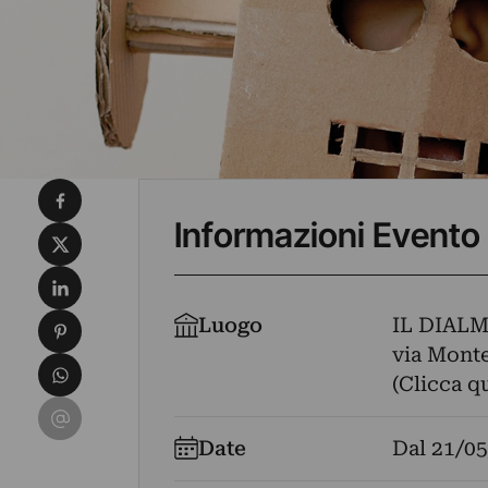
Condividi su Facebook
Informazioni Evento
Condividi su X
Condividi su LinkedIn
Condividi su Pinterest
Luogo
IL DIAL
via Monte
Condividi su WhatsApp
(Clicca q
Condividi su Email
Date
Dal
21/05