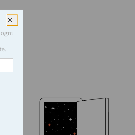
 ogni
e
te.