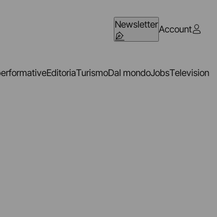
Newsletter
Account
performative
Editoria
Turismo
Dal mondo
Jobs
Television