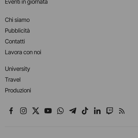
Eventi in giornata
Chi siamo
Pubblicità
Contatti
Lavora con noi
University
Travel
Produzioni
Seguici su Facebook
Seguici su Instagram
Seguici su X
Seguici su YouTube
Seguici su WhatsApp
Seguici su Telegr
Seguici su TikT
Seguici su L
Seguici 
Segui