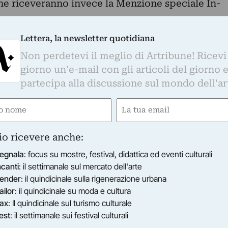
one riceveranno invece la Menzione speciale In-
Lettera, la newsletter quotidiana
Non perdetevi il meglio di Artribune! Ricevi
giorno un'e-mail con gli articoli del giorno 
partecipa alla discussione sul mondo dell'ar
e
Email
gatorio)
(Obbligatorio)
io ricevere anche:
egnala
: focus su mostre, festival, didattica ed eventi culturali
ncanti
: il settimanale sul mercato dell'arte
ender
: il quindicinale sulla rigenerazione urbana
ailor
: il quindicinale su moda e cultura
ax
: Il quindicinale sul turismo culturale
est
: il settimanale sui festival culturali