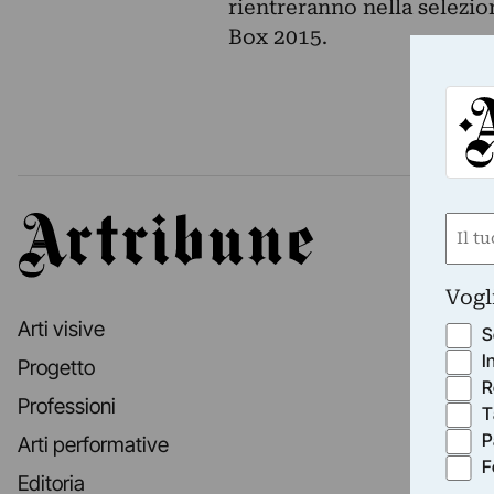
rientreranno nella selezi
Box 2015.
Nom
Artribune
(Obbli
Nome
Vogl
Arti visive
S
I
Progetto
R
Professioni
T
P
Arti performative
F
Editoria