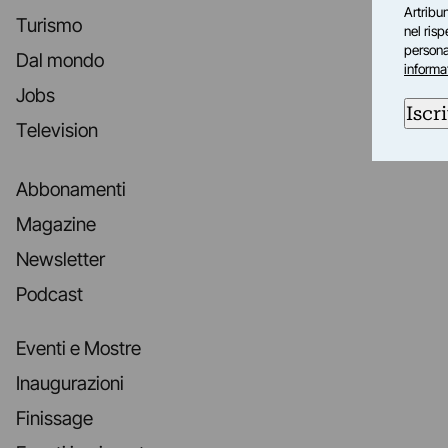
Artribun
Turismo
nel ris
personal
Dal mondo
informa
Jobs
Iscri
Television
Abbonamenti
Magazine
Newsletter
Podcast
Eventi e Mostre
Inaugurazioni
Finissage