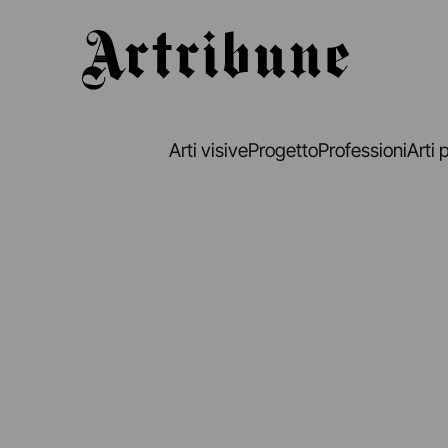
Artribune
Arti visive
Progetto
Professioni
Arti 