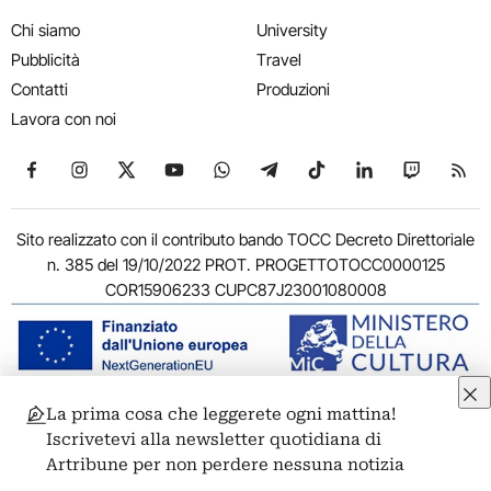
Chi siamo
University
Pubblicità
Travel
Contatti
Produzioni
Lavora con noi
Seguici su Facebook
Seguici su Instagram
Seguici su X
Seguici su YouTube
Seguici su WhatsApp
Seguici su Telegram
Seguici su TikTok
Seguici su Link
Seguici su
Segui
Sito realizzato con il contributo bando TOCC Decreto Direttoriale
n. 385 del 19/10/2022 PROT. PROGETTOTOCC0000125
COR15906233 CUPC87J23001080008
La prima cosa che leggerete ogni mattina!
© 2011-2026 ARTRIBUNE srl – Corso Vittorio Emanuele II, 287 –
Iscrivetevi alla newsletter quotidiana di
00186 Roma - P.I. 11381581005
Artribune per non perdere nessuna notizia
Privacy: Responsabile della protezione dei dati personali