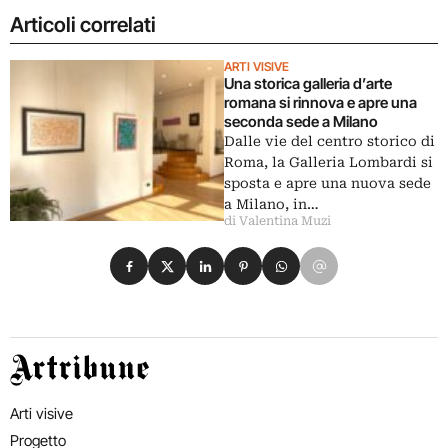
Articoli correlati
ARTI VISIVE
Una storica galleria d’arte
romana si rinnova e apre una
seconda sede a Milano
Dalle vie del centro storico di
Roma, la Galleria Lombardi si
sposta e apre una nuova sede
a Milano, in…
di Valentina Muzi
Condividi su Facebook
Condividi su X
Condividi su LinkedIn
Condividi su Pinterest
Condividi su WhatsApp
Condividi su Email
Artribune
Arti visive
Progetto