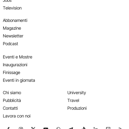
Jobs
Television
Abbonamenti
Magazine
Newsletter
Podcast
Eventi e Mostre
Inaugurazioni
Finissage
Eventi in giornata
Chi siamo
University
Pubblicità
Travel
Contatti
Produzioni
Lavora con noi
Seguici su Facebook
Seguici su Instagram
Seguici su X
Seguici su YouTube
Seguici su WhatsApp
Seguici su Telegram
Seguici su TikTok
Seguici su Link
Seguici su
Segui