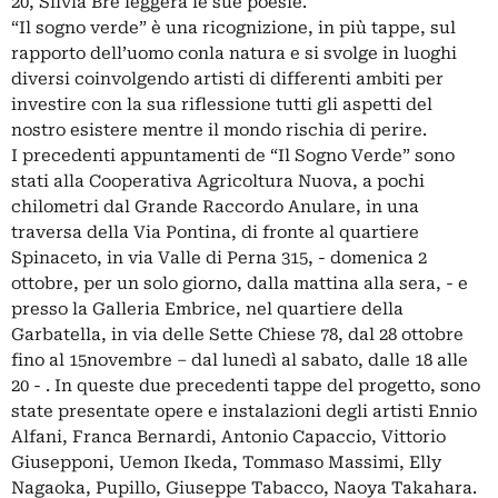
20, Silvia Bre leggerà le sue poesie.
“Il sogno verde” è una ricognizione, in più tappe, sul
rapporto dell’uomo conla natura e si svolge in luoghi
diversi coinvolgendo artisti di differenti ambiti per
investire con la sua riflessione tutti gli aspetti del
nostro esistere mentre il mondo rischia di perire.
I precedenti appuntamenti de “Il Sogno Verde” sono
stati alla Cooperativa Agricoltura Nuova, a pochi
chilometri dal Grande Raccordo Anulare, in una
traversa della Via Pontina, di fronte al quartiere
Spinaceto, in via Valle di Perna 315, - domenica 2
ottobre, per un solo giorno, dalla mattina alla sera, - e
presso la Galleria Embrice, nel quartiere della
Garbatella, in via delle Sette Chiese 78, dal 28 ottobre
fino al 15novembre – dal lunedì al sabato, dalle 18 alle
20 - . In queste due precedenti tappe del progetto, sono
state presentate opere e instalazioni degli artisti Ennio
Alfani, Franca Bernardi, Antonio Capaccio, Vittorio
Giusepponi, Uemon Ikeda, Tommaso Massimi, Elly
Nagaoka, Pupillo, Giuseppe Tabacco, Naoya Takahara.