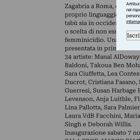
Artribun
Zagabria a Roma, da L’Aqui
nel ris
proprio linguaggio i diver
personal
informa
tabù sia in occidente che 
o scelta di non essere mad
Iscri
femminicidio. Una selezio
presentata in prima assolu
34 artiste: Manal AlDoway
Baldoni, Takoua Ben Moha
Sara Ciuffetta, Lea Contes
Ducrot, Cristiana Fasano,
Guerresi, Susan Harbage 
Levenson, Anja Luithle, Fl
Lina Pallotta, Sara Palmier
Laura VdB Facchini, Maria
Singh e Deborah Willis.
Inaugurazione sabato 7 n