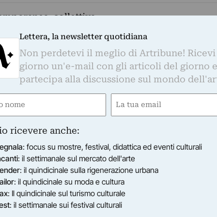
emporanea, collettiva
Lettera, la newsletter quotidiana
Non perdetevi il meglio di Artribune! Ricevi
getto di ricerca di Manuela De Leonardis
giorno un'e-mail con gli articoli del giorno 
ntato inoltre da un libro realizzato con il
partecipa alla discussione sul mondo dell'ar
 Pasquale Battista.
tampa
e
Email
ired)
(Required)
utto il mondo si sono esercitate sullo stesso
io ricevere anche:
to un panno di lino, gli antichi assorbenti prima
egnala
: focus su mostre, festival, didattica ed eventi culturali
uso e che diventano la base da cui partire per
ncanti
: il settimanale sul mercato dell'arte
n soluzioni, storie, racconti differenti. La mostr
ender
: il quindicinale sulla rigenerazione urbana
icerca di Manuela De Leonardis cominciato nel
ailor
: il quindicinale su moda e cultura
 un libro realizzato con il sostegno della
ax
: Il quindicinale sul turismo culturale
ta. Nel lasso di questi anni Il sangue delle
est
: il settimanale sui festival culturali
 panno bianco ha viaggiato in tante città: da