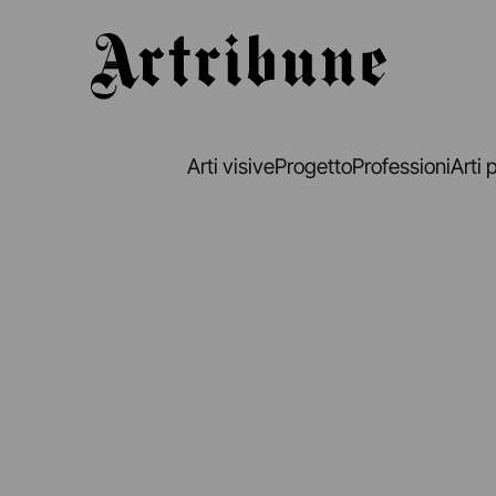
Artribune
Arti visive
Progetto
Professioni
Arti 