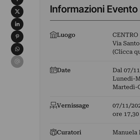
Informazioni Evento
Condividi su X
Condividi su LinkedIn
Condividi su Pinterest
Luogo
CENTRO 
Via Santo
Condividi su WhatsApp
(Clicca q
Condividi su Email
Date
Dal
07/11
Lunedi-M
Martedì-
Vernissage
07/11/20
ore 17,30
Curatori
Manuela 