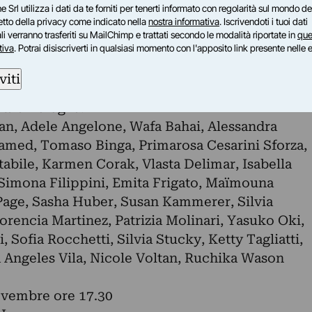
e Srl utilizza i dati da te forniti per tenerti informato con regolarità sul mondo del
la a Perugia. Ciascuna artista ha affrontato con i
petto della privacy come indicato nella
nostra informativa
. Iscrivendoti i tuoi dati
si aspetti del femminile, alcuni dei quali ancora
i verranno trasferiti su MailChimp e trattati secondo le modalità riportate in
que
tiva
. Potrai disiscriverti in qualsiasi momento con l'apposito link presente nelle 
nel resto del mondo: nascita, pubertà, maternità
re, menopausa, sessualità, violenza,
viti
ne di opere di questa mostra internazionale sarà
ta a Bologna.
an, Adele Angelone, Wafa Bahai, Alessandra
med, Tomaso Binga, Primarosa Cesarini Sforza,
tabile, Karmen Corak, Vlasta Delimar, Isabella
 Simona Filippini, Emita Frigato, Maïmouna
Page, Sasha Huber, Susan Kammerer, Silvia
orencia Martinez, Patrizia Molinari, Yasuko Oki,
i, Sofia Rocchetti, Silvia Stucky, Ketty Tagliatti,
 Angeles Vila, Nicole Voltan, Ruchika Wason
ovembre ore 17.30