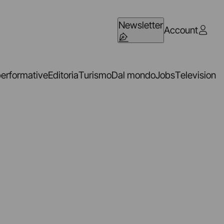
Newsletter
Account
performative
Editoria
Turismo
Dal mondo
Jobs
Television