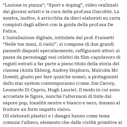
“Lezione in piazza”; “Sport e doping”, video realizzati
dai giovani artisti e la cura della prof.ssa Giacobbi. La
mostra, inoltre, è arricchita da dieci elaborati su carta
compiuti dagli allievi con la guida della prof.ssa De
Felice.
L’installazione digitale, intitolata dal prof. Frainetti
“Nelle tue mani, il cielo!”, si compone di due grandi
pannelli disposti specularmente, raffiguranti attori: si
passa da personaggi resi celebri da film-capolavoro di
registi entrati a far parte a pieno titolo della storia del
cinema (Anita Ekberg, Audrey Hepburn, Malcolm Mc
Dowell, giusto per fare qualche nome), a protagonisti
dello star system contemporaneo (come Jim Carrey,
Leonardo Di Caprio, Hugh Laurie). Il modo in cui sono
accostate le figure, nonché l’alternarsi di tinte dal
sapore pop, tonalità neutre e bianco e nero, donano al
fruitore un forte impatto visivo.
Gli elaborati plastici e i disegni hanno come tema
comune l’albero, elemento che dalle civiltà primitive ai