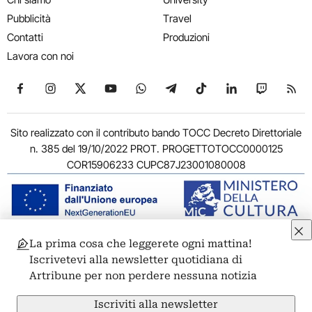
Pubblicità
Travel
Contatti
Produzioni
Lavora con noi
Seguici su Facebook
Seguici su Instagram
Seguici su X
Seguici su YouTube
Seguici su WhatsApp
Seguici su Telegram
Seguici su TikTok
Seguici su Link
Seguici su
Segui
Sito realizzato con il contributo bando TOCC Decreto Direttoriale
n. 385 del 19/10/2022 PROT. PROGETTOTOCC0000125
COR15906233 CUPC87J23001080008
La prima cosa che leggerete ogni mattina!
© 2011-2026 ARTRIBUNE srl – Corso Vittorio Emanuele II, 287 –
Iscrivetevi alla newsletter quotidiana di
00186 Roma - P.I. 11381581005
Artribune per non perdere nessuna notizia
Privacy: Responsabile della protezione dei dati personali
ARTRIBUNE srl – Corso Vittorio Emanuele II, 287 – 00186 Roma
Iscriviti alla newsletter
Termini e condizioni
Privacy Policy
Cookie Policy
Credits