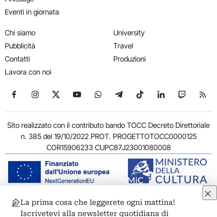
Eventi in giornata
Chi siamo
University
Pubblicità
Travel
Contatti
Produzioni
Lavora con noi
Seguici su Facebook
Seguici su Instagram
Seguici su X
Seguici su YouTube
Seguici su WhatsApp
Seguici su Telegram
Seguici su TikTok
Seguici su Link
Seguici su
Segui
Sito realizzato con il contributo bando TOCC Decreto Direttoriale
n. 385 del 19/10/2022 PROT. PROGETTOTOCC0000125
COR15906233 CUPC87J23001080008
La prima cosa che leggerete ogni mattina!
© 2011-2026 ARTRIBUNE srl – Corso Vittorio Emanuele II, 287 –
Iscrivetevi alla newsletter quotidiana di
00186 Roma - P.I. 11381581005