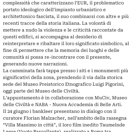
complessità che caratterizzano l’EUR, il problematico
portato ideologico dell’impianto urbanistico e
architettonico fascista, il suo combinarsi con altre e più
recenti tracce della storia italiana. La volontà di
mettere a nudo la violenza e le criticità raccontate da
questi edifici, si accompagna al desiderio di
reinterpretare e ribaltare il loro significato simbolico, al
fine di permettere che la memoria dei luoghi e delle
comunità si possa re-incontrare con il presente,
generando nuove narrazioni.
La camminata farà tappa presso i siti e i monumenti più
significativi della zona, prendendo il via dalla storica
sede del Museo Preistorico Etnografico Luigi Pigorini,
oggi parte del Museo delle Civiltà.
L’appuntamento è in collaborazione con MuCiv, Museo
delle Civiltà e NABA - Nuova Accademia di Belle Arti.
Il 24 giugno i bankleer presentano in dialogo con il
curatore Florian Malzacher, nell’ambito della rassegna
“Villa Massimo in città”, il loro film inedito Taumelnde
Leere (Vuoto Barcollante), realizzato a Roma tra