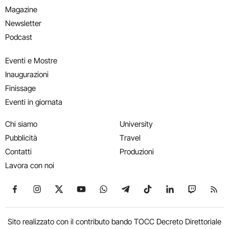
Magazine
Newsletter
Podcast
Eventi e Mostre
Inaugurazioni
Finissage
Eventi in giornata
Chi siamo
University
Pubblicità
Travel
Contatti
Produzioni
Lavora con noi
Seguici su Facebook
Seguici su Instagram
Seguici su X
Seguici su YouTube
Seguici su WhatsApp
Seguici su Telegram
Seguici su TikTok
Seguici su Link
Seguici su
Segui
Sito realizzato con il contributo bando TOCC Decreto Direttoriale