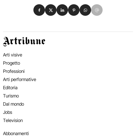
Condividi su Facebook
Condividi su X
Condividi su LinkedIn
Condividi su Pinterest
Condividi su WhatsApp
Condividi su Email
Artribune
Arti visive
Progetto
Professioni
Arti performative
Editoria
Turismo
Dal mondo
Jobs
Television
Abbonamenti