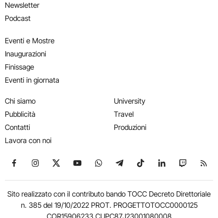
Newsletter
Podcast
Eventi e Mostre
Inaugurazioni
Finissage
Eventi in giornata
Chi siamo
University
Pubblicità
Travel
Contatti
Produzioni
Lavora con noi
Seguici su Facebook
Seguici su Instagram
Seguici su X
Seguici su YouTube
Seguici su WhatsApp
Seguici su Telegram
Seguici su TikTok
Seguici su Link
Seguici su
Segui
Sito realizzato con il contributo bando TOCC Decreto Direttoriale
n. 385 del 19/10/2022 PROT. PROGETTOTOCC0000125
COR15906233 CUPC87J23001080008