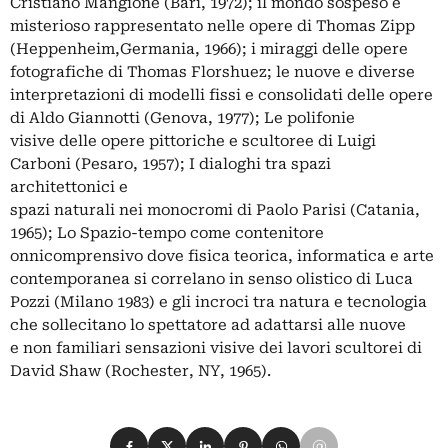
Cristiano Mangione (Bari, 1972); il mondo sospeso e
misterioso rappresentato nelle opere di Thomas Zipp
(Heppenheim,Germania, 1966); i miraggi delle opere
fotografiche di Thomas Florshuez; le nuove e diverse
interpretazioni di modelli fissi e consolidati delle opere
di Aldo Giannotti (Genova, 1977); Le polifonie
visive delle opere pittoriche e scultoree di Luigi
Carboni (Pesaro, 1957); I dialoghi tra spazi
architettonici e
spazi naturali nei monocromi di Paolo Parisi (Catania,
1965); Lo Spazio-tempo come contenitore
onnicomprensivo dove fisica teorica, informatica e arte
contemporanea si correlano in senso olistico di Luca
Pozzi (Milano 1983) e gli incroci tra natura e tecnologia
che sollecitano lo spettatore ad adattarsi alle nuove
e non familiari sensazioni visive dei lavori scultorei di
David Shaw (Rochester, NY, 1965).
Condividi su Facebook
Condividi su X
Condividi su LinkedIn
Condividi su Pinterest
Condividi su WhatsApp
Condividi su Email