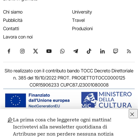
Chi siamo
University
Pubblicità
Travel
Contatti
Produzioni
Lavora con noi
Seguici su Facebook
Seguici su Instagram
Seguici su X
Seguici su YouTube
Seguici su WhatsApp
Seguici su Telegram
Seguici su TikTok
Seguici su Link
Seguici su
Segui
Sito realizzato con il contributo bando TOCC Decreto Direttoriale
n. 385 del 19/10/2022 PROT. PROGETTOTOCC0000125
COR15906233 CUPC87J23001080008
La prima cosa che leggerete ogni mattina!
© 2011-2026 ARTRIBUNE srl – Corso Vittorio Emanuele II, 287 –
Iscrivetevi alla newsletter quotidiana di
00186 Roma - P.I. 11381581005
Artribune per non perdere nessuna notizia
Privacy: Responsabile della protezione dei dati personali