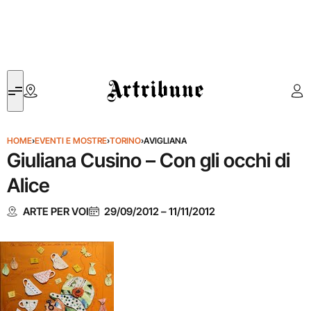
Artribune
HOME
›
EVENTI E MOSTRE
›
TORINO
›
AVIGLIANA
Giuliana Cusino – Con gli occhi di
Alice
ARTE PER VOI
29/09/2012
–
11/11/2012