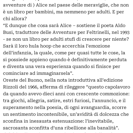
avventure di ) Alice nel paese delle meraviglie, che non
è un libro per bambini, ma nemmeno per adulti. E per
chi allora?
“E dunque che cosa sarà Alice – sostiene il poeta Aldo
Busi, traduttore delle Avventure per Feltrinelli, nel 1993
- se non un libro per adulti stufi di crescere per niente?
Sarà il loro hula hoop che accerchia l’emozione
dell’infanzia, la quale, come per quasi tutte le cose, la
si possiede appieno quando è definitivamente perduta
e diventa una vera esperienza quando si finisce per
cominciare ad immaginarsela”.
Oreste del Buono, nella nota introduttiva all’edizione
Rizzoli del 1966, afferma di rileggere “questo capolavoro
da quando avevo dieci anni con crescente commozione:
tra giochi, allegria, satire, estri furiosi, l’annuncio, e il
superamento nella poesia, di ogni avanguardia, scorre
un sentimento incontenibile, un’avidità di dolcezza che
sconfina in inesausta estenuazione: l’inevitabile,
sacrosanta sconfitta d’una ribellione alla banalità”.