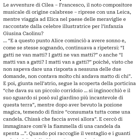
Le avventure di Cilea – Francesco, il noto compositore
musicale di origine calabrese – riprese con una Leica,
mentre viaggia ad Elica nel paese delle meraviglie e
raccontate dalla celebre illustratrice per l’infanzia
Giusina Caolinu?
… “E a questo punto Alice cominciò a avere sonno e,
come se stesse sognando, continuava a ripetersi: “I
gatti ne van matti? I gatti ne van matti?” o anche “I
matti van a gatti? I matti van a gatti?” poiché, visto che
non sapeva dare una risposta a nessuna delle due
domande, non contava molto chi andava matto di chi”.
E poi, giunta nell’atrio, segue la scoperta della porticina
“che dava su un piccolo corridoio … si inginocchiò e il
suo sguardo si posò sul giardino più incantevole di
questa terra”, mentre dopo aver bevuto la pozione
magica, temendo di finire “consumata tutta come una
candela. Chissà che faccia avrei allora”. E cercò di
immaginare com’è la fiammella di una candela da
spenta …”. Quando poi raccoglie il ventaglio e i guanti