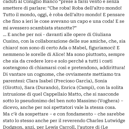
caduti al Coniglio Bianco “prese a farsi vento e senza
smettere di parlare: “Che roba! Roba dell’altro mondo!
Tutto il mondo, oggi, è roba dell’altro mondo! E pensare
che fino a ieri le cose avevano un capo e una coda! E se
mi avessero scambiata stanotte?”
… E anche per noi - davanti alle opere di Giuliana
Cusino, con la collaborazione delle sue amiche, che, sia
chiaro! non sono di certo Ada o Mabel, figuriamoci! E
nemmeno le sorelle di Alice! Ma sono piuttosto, sempre
che sia da credere loro e solo perché a tutti i costi
sostengono di chiamarsi così e pretendono, addirittura!
Di vantare un cognome, che ovviamente mettiamo tra
parentesi: Clara Isabel (Precioso Garcìa), Sonia
(Girotto), Sara (Durando), Enrica (Campi), con la solita
intrusione di quel Cappellaio Matto, che si nasconde
sotto lo pseudonimo del ben noto Massimo (Voghera) –
dicevo, anche per noi spettatori vale la stessa cosa.
Ma c’è da sospettare – e con fondamento – che sarebbe
stato lo stesso anche per il reverendo Charles Lutwidge
Dodgson, anzi, per Lewis Carroll, l’autore di (Le