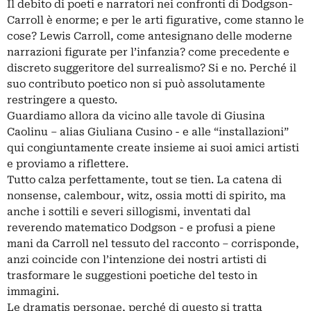
Il debito di poeti e narratori nei confronti di Dodgson-
Carroll è enorme; e per le arti figurative, come stanno le
cose? Lewis Carroll, come antesignano delle moderne
narrazioni figurate per l’infanzia? come precedente e
discreto suggeritore del surrealismo? Si e no. Perché il
suo contributo poetico non si può assolutamente
restringere a questo.
Guardiamo allora da vicino alle tavole di Giusina
Caolinu – alias Giuliana Cusino - e alle “installazioni”
qui congiuntamente create insieme ai suoi amici artisti
e proviamo a riflettere.
Tutto calza perfettamente, tout se tien. La catena di
nonsense, calembour, witz, ossia motti di spirito, ma
anche i sottili e severi sillogismi, inventati dal
reverendo matematico Dodgson - e profusi a piene
mani da Carroll nel tessuto del racconto – corrisponde,
anzi coincide con l’intenzione dei nostri artisti di
trasformare le suggestioni poetiche del testo in
immagini.
Le dramatis personae, perché di questo si tratta