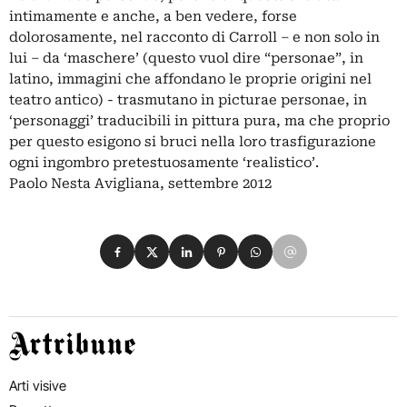
intimamente e anche, a ben vedere, forse
dolorosamente, nel racconto di Carroll – e non solo in
lui – da ‘maschere’ (questo vuol dire “personae”, in
latino, immagini che affondano le proprie origini nel
teatro antico) - trasmutano in picturae personae, in
‘personaggi’ traducibili in pittura pura, ma che proprio
per questo esigono si bruci nella loro trasfigurazione
ogni ingombro pretestuosamente ‘realistico’.
Paolo Nesta Avigliana, settembre 2012
Condividi su Facebook
Condividi su X
Condividi su LinkedIn
Condividi su Pinterest
Condividi su WhatsApp
Condividi su Email
Artribune
Arti visive