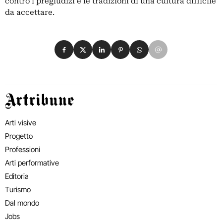
contro i pregiudizi e le tradizioni di una cultura difficile
da accettare.
Condividi su Facebook
Condividi su X
Condividi su LinkedIn
Condividi su Pinterest
Condividi su WhatsApp
Condividi su Email
Artribune
Arti visive
Progetto
Professioni
Arti performative
Editoria
Turismo
Dal mondo
Jobs