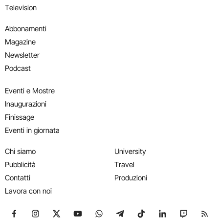
Television
Abbonamenti
Magazine
Newsletter
Podcast
Eventi e Mostre
Inaugurazioni
Finissage
Eventi in giornata
Chi siamo
University
Pubblicità
Travel
Contatti
Produzioni
Lavora con noi
Seguici su Facebook
Seguici su Instagram
Seguici su X
Seguici su YouTube
Seguici su WhatsApp
Seguici su Telegram
Seguici su TikTok
Seguici su Link
Seguici su
Segui