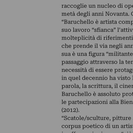
raccoglie un nucleo di ope
metà degli anni Novanta. 
“Baruchello è artista compl
suo lavoro “sfianca” l’atti
molteplicità di riferimenti
che prende il via negli ann
sua è una figura “militant
passaggio attraverso la te
necessità di essere protago
in quel decennio ha visto l
parola, la scrittura, il ci
Baruchello è assoluto prot
le partecipazioni alla Bie
(2012).
“Scatole/sculture, pitture 
corpus poetico di un arti