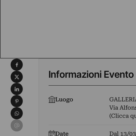
Condividi su Facebook
Informazioni Evento
Condividi su X
Condividi su LinkedIn
Condividi su Pinterest
Luogo
GALLERI
Via Alfon
Condividi su WhatsApp
(Clicca q
Condividi su Email
Date
Dal
13/03