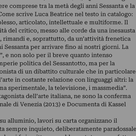
re comprese tra la metà degli anni Sessanta e la
Come scrive Luca Beatrice nel testo in catalogo:
esso, articolato, intellettuale e multiforme. Il
vità del critico, messo alle corde da una inesausta
, rimandi e, soprattutto, da un’attività frenetica
i Sessanta per arrivare fino ai nostri giorni. La
e”, e non solo per il breve quanto intenso
mperie politica del Sessantotto, ma per la
nista di un dibattito culturale che in particolare
’arte in costante relazione con linguaggi altri: la
nema sperimentale, la televisione, i massmedia”.
agonista dell’arte italiana, ne sono la conferma
nnale di Venezia (2013) e Documenta di Kassel
su alluminio, lavori su carta organizzano il
sta sempre inquieto, deliberatamente paradossal