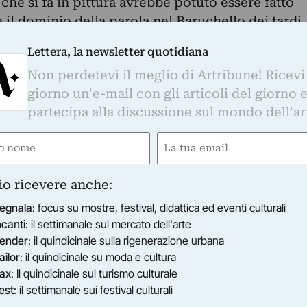
che si fa in pittura avrebbe potuto essere fatto
e il dominio della parola nel Baruchello dei tardi
 guardare “con la coda nell’occhio” utilizzando
Lettera, la newsletter quotidiana
 dinamica dell’opera, non frontale. Perché si pu
Non perdetevi il meglio di Artribune! Ricevi
 le parole e non con le immagini, lavorando alla
giorno un'e-mail con gli articoli del giorno 
 (solo) scrittura”.
partecipa alla discussione sul mondo dell'ar
e
Email
gatorio)
(Obbligatorio)
io ricevere anche:
egnala
: focus su mostre, festival, didattica ed eventi culturali
ncanti
: il settimanale sul mercato dell'arte
ender
: il quindicinale sulla rigenerazione urbana
ailor
: il quindicinale su moda e cultura
ax
: Il quindicinale sul turismo culturale
est
: il settimanale sui festival culturali