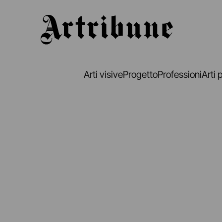
Artribune
Arti visive
Progetto
Professioni
Arti 