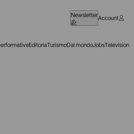
Newsletter
Account
performative
Editoria
Turismo
Dal mondo
Jobs
Television