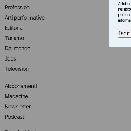
Artribun
Professioni
nel ris
personal
Arti performative
informa
Editoria
Iscri
Turismo
Dal mondo
Jobs
Television
Abbonamenti
Magazine
Newsletter
Podcast