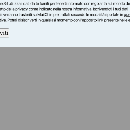
e Srl utilizza i dati da te forniti per tenerti informato con regolarità sul mondo del
petto della privacy come indicato nella
nostra informativa
. Iscrivendoti i tuoi dati
i verranno trasferiti su MailChimp e trattati secondo le modalità riportate in
que
tiva
. Potrai disiscriverti in qualsiasi momento con l'apposito link presente nelle 
viti