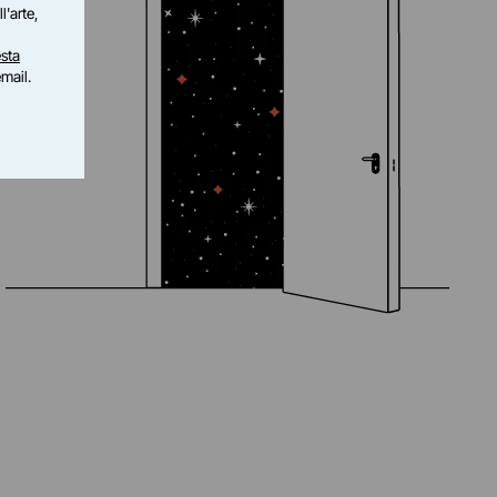
l'arte,
sta
email.