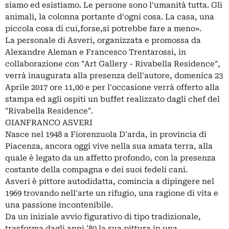
siamo ed esistiamo. Le persone sono l'umanità tutta. Gli
animali, la colonna portante d'ogni cosa. La casa, una
piccola cosa di cui,forse,si potrebbe fare a meno».
La personale di Asveri, organizzata e promossa da
Alexandre Aleman e Francesco Trentarossi, in
collaborazione con "Art Gallery - Rivabella Residence",
verrà inaugurata alla presenza dell'autore, domenica 23
Aprile 2017 ore 11,00 e per l'occasione verrà offerto alla
stampa ed agli ospiti un buffet realizzato dagli chef del
"Rivabella Residence".
GIANFRANCO ASVERI
Nasce nel 1948 a Fiorenzuola D'arda, in provincia di
Piacenza, ancora oggi vive nella sua amata terra, alla
quale è legato da un affetto profondo, con la presenza
costante della compagna e dei suoi fedeli cani.
Asveri è pittore autodidatta, comincia a dipingere nel
1969 trovando nell'arte un rifugio, una ragione di vita e
una passione incontenibile.
Da un iniziale avvio figurativo di tipo tradizionale,
trasforma dagli anni '80 la sua pittura in una