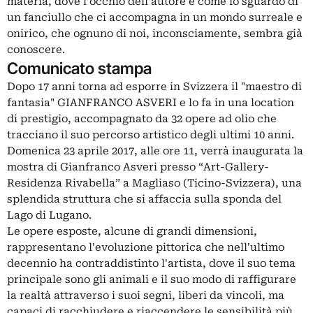
materia, dove l’occhio dell’autore è come lo sguardo di
un fanciullo che ci accompagna in un mondo surreale e
onirico, che ognuno di noi, inconsciamente, sembra già
conoscere.
Comunicato stampa
Dopo 17 anni torna ad esporre in Svizzera il "maestro di
fantasia" GIANFRANCO ASVERI e lo fa in una location
di prestigio, accompagnato da 32 opere ad olio che
tracciano il suo percorso artistico degli ultimi 10 anni.
Domenica 23 aprile 2017, alle ore 11, verrà inaugurata la
mostra di Gianfranco Asveri presso “Art-Gallery-
Residenza Rivabella” a Magliaso (Ticino-Svizzera), una
splendida struttura che si affaccia sulla sponda del
Lago di Lugano.
Le opere esposte, alcune di grandi dimensioni,
rappresentano l'evoluzione pittorica che nell'ultimo
decennio ha contraddistinto l'artista, dove il suo tema
principale sono gli animali e il suo modo di raffigurare
la realtà attraverso i suoi segni, liberi da vincoli, ma
capaci di racchiudere e riaccendere le sensibilità più