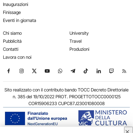
Inaugurazioni
Finissage
Eventi in giornata
Chi siamo
University
Pubblicità
Travel
Contatti
Produzioni
Lavora con noi
Seguici su Facebook
Seguici su Instagram
Seguici su X
Seguici su YouTube
Seguici su WhatsApp
Seguici su Telegram
Seguici su TikTok
Seguici su Link
Seguici su
Segui
Sito realizzato con il contributo bando TOCC Decreto Direttoriale
n. 385 del 19/10/2022 PROT. PROGETTOTOCC0000125
COR15906233 CUPC87J23001080008