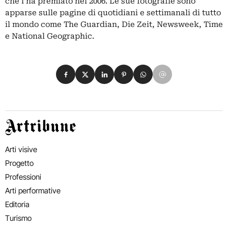
che l’ha premiato nel 2006. Le sue fotografie sono
apparse sulle pagine di quotidiani e settimanali di tutto
il mondo come The Guardian, Die Zeit, Newsweek, Time
e National Geographic.
Condividi su Facebook
Condividi su X
Condividi su LinkedIn
Condividi su Pinterest
Condividi su WhatsApp
Condividi su Email
Artribune
Arti visive
Progetto
Professioni
Arti performative
Editoria
Turismo