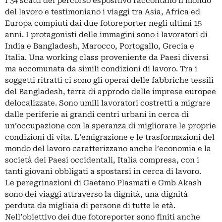
I 34 scatti del percorso espositivo raccontano il mondo
del lavoro e testimoniano i viaggi tra Asia, Africa ed
Europa compiuti dai due fotoreporter negli ultimi 15
anni. I protagonisti delle immagini sono i lavoratori di
India e Bangladesh, Marocco, Portogallo, Grecia e
Italia. Una working class proveniente da Paesi diversi
ma accomunata da simili condizioni di lavoro. Tra i
soggetti ritratti ci sono gli operai delle fabbriche tessili
del Bangladesh, terra di approdo delle imprese europee
delocalizzate. Sono umili lavoratori costretti a migrare
dalle periferie ai grandi centri urbani in cerca di
un’occupazione con la speranza di migliorare le proprie
condizioni di vita. L’emigrazione e le trasformazioni del
mondo del lavoro caratterizzano anche l’economia e la
società dei Paesi occidentali, Italia compresa, con i
tanti giovani obbligati a spostarsi in cerca di lavoro.
Le peregrinazioni di Gaetano Plasmati e Gmb Akash
sono dei viaggi attraverso la dignità, una dignità
perduta da migliaia di persone di tutte le età.
Nell’obiettivo dei due fotoreporter sono finiti anche